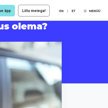
ae äpp
Liitu meiega!
EN
ET
MENÜÜ
tus olema?