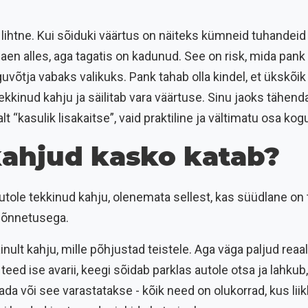
lihtne. Kui sõiduki väärtus on näiteks kümneid tuhandeid
laen alles, aga tagatis on kadunud. See on risk, mida pank 
guvõtja vabaks valikuks. Pank tahab olla kindel, et ükskõi
kinud kahju ja säilitab vara väärtuse. Sinu jaoks tähend
salt “kasulik lisakaitse”, vaid praktiline ja vältimatu osa k
 kahjud kasko katab?
tole tekkinud kahju, olenemata sellest, kas süüdlane on 
usõnnetusega.
inult kahju, mille põhjustad teistele. Aga väga paljud rea
i teed ise avarii, keegi sõidab parklas autole otsa ja lahkub
ada või see varastatakse - kõik need on olukorrad, kus liik