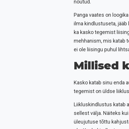
nõutud.
Panga vaates on loogika 
ilma kindlustuseta, jääb 
ka kasko tegemist liisin
mehhanism, mis katab tek
ei ole liisingu puhul liht
Millised
Kasko katab sinu enda au
tegemist on üldse liikl
Liikluskindlustus katab a
sellest välja. Näiteks ku
üleujutuse tõttu kahjust