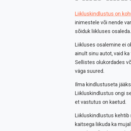
Liikluskindlustus on koh
inimestele või nende var
sõiduk liikluses osaleda.
Liikluses osalemine ei o
ainult sinu autot, vaid ka
Sellistes olukordades v
väga suured.
Ilma kindlustuseta jääk
Liikluskindlustus ongi se
et vastutus on kaetud.
Liikluskindlustus kehtib
kaitsega liikuda ka mujal