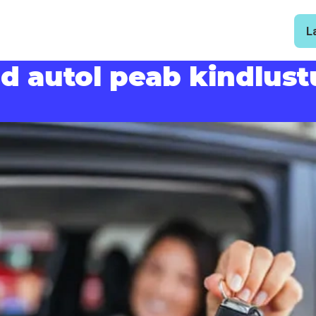
L
tud autol peab kindlus