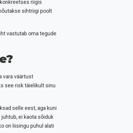
 konkreetses riigis
õutakse sihtriigi poolt
juht vastutab oma tegude
se?
a vara väärtust
 see risk täielikult sinu
aksad selle eest, aga kuni
 juhtub, ei kaota sõiduk
o on liisingu puhul alati