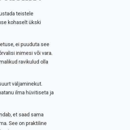
justada teistele
duse kohaselt ükski
nnetuse, ei puuduta see
õrvalisi inimesi või vara.
alikud ravikulud olla
suurt väljaminekut.
natanu ilma hüvitiseta ja
endab, et saad sama
ema. See on praktiline