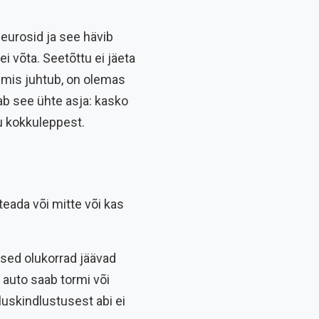
 eurosid ja see hävib
ei võta. Seetõttu ei jäeta
k mis juhtub, on olemas
ab see ühte asja: kasko
ogu kokkuleppest.
teada või mitte või kas
alsed olukorrad jäävad
, auto saab tormi või
luskindlustusest abi ei