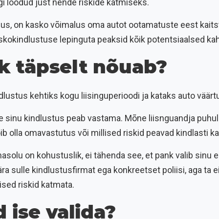
gi loodud just nende riskide katmiseks.
ingus, on kasko võimalus oma autot ootamatuste eest kait
askokindlustuse lepinguta peaksid kõik potentsiaalsed ka
k täpselt nõuab?
lustus kehtiks kogu liisinguperioodi ja kataks auto väärt
le sinu kindlustus peab vastama. Mõne liisnguandja puhul
võib olla omavastutus või millised riskid peavad kindlasti 
asolu on kohustuslik, ei tähenda see, et pank valib sinu
a sulle kindlustusfirmat ega konkreetset poliisi, aga ta ei
ised riskid katmata.
 ise valida?