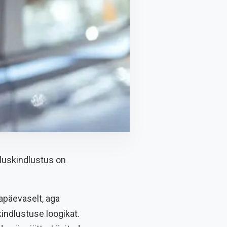
ikluskindlustus on
gapäevaselt, aga
kindlustuse loogikat.