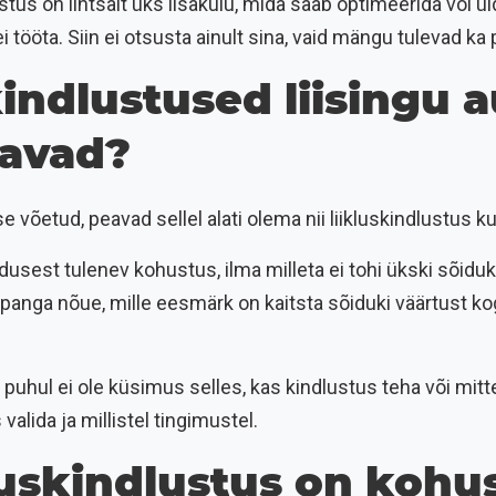
ustus on lihtsalt üks lisakulu, mida saab optimeerida või üld
ei tööta. Siin ei otsusta ainult sina, vaid mängu tulevad k
kindlustused liisingu a
avad?
se võetud, peavad sellel alati olema nii liikluskindlustus k
dusest tulenev kohustus, ilma milleta ei tohi ükski sõiduk
anga nõue, mille eesmärk on kaitsta sõiduki väärtust kog
u puhul ei ole küsimus selles, kas kindlustus teha või mi
 valida ja millistel tingimustel.
luskindlustus on kohu