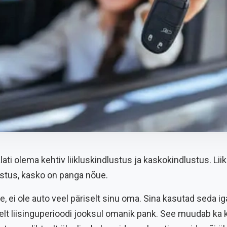
alati olema kehtiv liikluskindlustus ja kaskokindlustus. Li
stus, kasko on panga nõue.
e, ei ole auto veel päriselt sinu oma. Sina kasutad seda i
iselt liisinguperioodi jooksul omanik pank. See muudab ka 