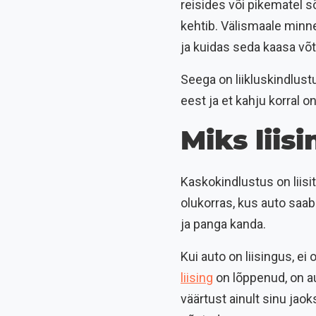
reisides või pikematel s
kehtib. Välismaale minn
ja kuidas seda kaasa võt
Seega on liikluskindlus
eest ja et kahju korral 
Miks lii
Kaskokindlustus on liisi
olukorras, kus auto saab 
ja panga kanda.
Kui auto on liisingus, ei
liising
on lõppenud, on au
väärtust ainult sinu jaok