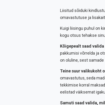
Liisitud sõiduki kindlus
omavastutuse ja lisakai
Kuigi liisingu puhul on 
kogu otsus tehakse sinu 
Kõigepealt saad valida
pakkumisi võrrelda ja ot
on oluline, sest samade p
Teine suur valikukoht 
omavastutus, seda madal
tekkimise korral maksad 
eelistad väiksemat igakui
Samuti saad valida, mil