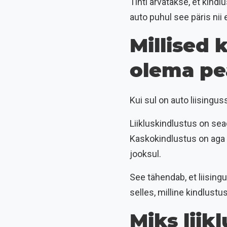
Tihti arvatakse, et kindl
auto puhul see päris nii 
Millised 
olema pe
Kui sul on auto liisingus
Liikluskindlustus on sea
Kaskokindlustus on aga p
jooksul.
See tähendab, et liising
selles, milline kindlustus
Miks liik