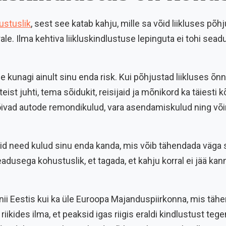
ustuslik
, sest see katab kahju, mille sa võid liikluses põh
ale. Ilma kehtiva liikluskindlustuse lepinguta ei tohi sea
le kunagi ainult sinu enda risk. Kui põhjustad liikluses õ
 teist juhti, tema sõidukit, reisijaid ja mõnikord ka täiesti k
õivad autode remondikulud, vara asendamiskulud ning võim
sid need kulud sinu enda kanda, mis võib tähendada väga 
adusega kohustuslik, et tagada, et kahju korral ei jää kan
 nii Eestis kui ka üle Euroopa Majanduspiirkonna, mis täh
 riikides ilma, et peaksid igas riigis eraldi kindlustust teg