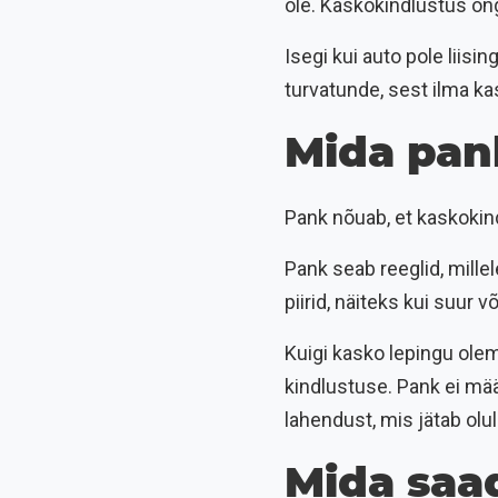
ole. Kaskokindlustus on
Isegi kui auto pole liis
turvatunde, sest ilma k
Mida pan
Pank nõuab, et kaskokind
Pank seab reeglid, mille
piirid, näiteks kui suur 
Kuigi kasko lepingu olem
kindlustuse. Pank ei määr
lahendust, mis jätab olul
Mida saad