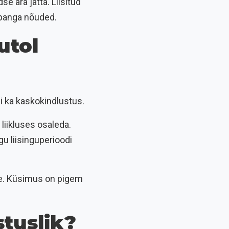
se ära jätta. Liisitud
a panga nõuded.
utol
ui ka kaskokindlustus.
 liikluses osaleda.
u liisinguperioodi
tte. Küsimus on pigem
stuslik?