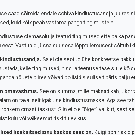
tuse saad sõlmida endale sobiva kindlustusandja juures ni
tsed, kuid kõik peab vastama panga tingimustele.
kindlustuse olemasolu ja teatud tingimused ette paika pan
eest. Vastupidi, üsna suur osa lõpptulemusest sõltub ikk
 kindlustusandja.
Sa ei ole seotud ühe konkreetse pakkuj
sustada, kelle tingimused, hind ja teenuse tase sulle kõi
anga nõuete piires võivad poliisid sisuliselt päris palju e
on omavastutus.
See on summa, mille maksad kahju korra
am on tavaliselt igakuine kindlustusmakse. Aga see täh
rohkem omast taskust. Siin ei ole “õiget” valikut, sest se
st kulu või väiksemat riski tulevikus.
lised lisakaitsed sinu kaskos sees on.
Kuigi põhiriskid 