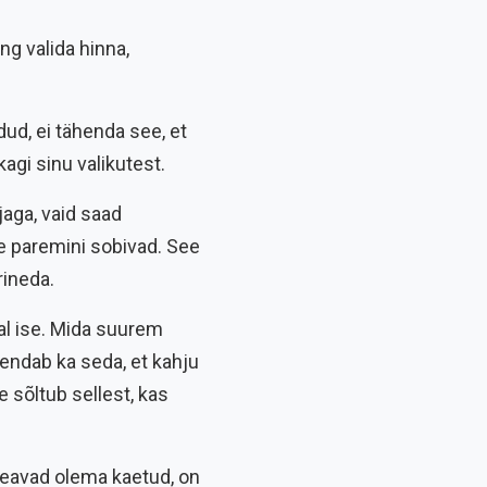
ng valida hinna,
dud, ei tähenda see, et
agi sinu valikutest.
aga, vaid saad
ge paremini sobivad. See
rineda.
l ise. Mida suurem
endab ka seda, et kahju
e sõltub sellest, kas
peavad olema kaetud, on