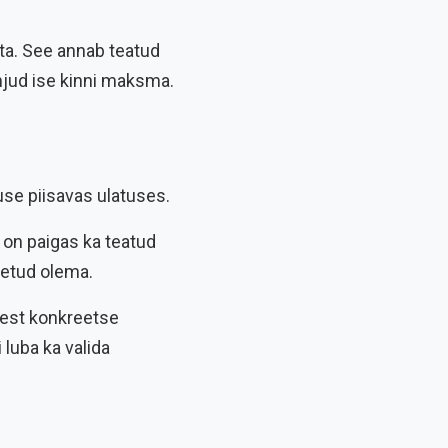
sta. See annab teatud
hjud ise kinni maksma.
use piisavas ulatuses.
 on paigas ka teatud
kaetud olema.
 eest konkreetse
 luba ka valida