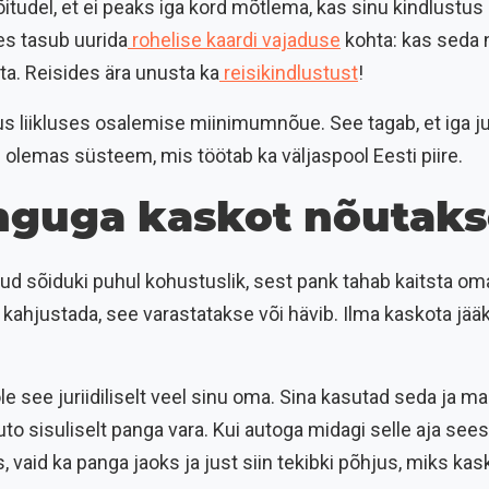
õitudel, et ei peaks iga kord mõtlema, kas sinu kindlustus
es tasub uurida
rohelise kaardi vajaduse
kohta: kas seda n
ta. Reisides ära unusta ka
reisikindlustust
!
tus liikluses osalemise miinimumnõue. See tagab, et iga 
on olemas süsteem, mis töötab ka väljaspool Eesti piire.
singuga kaskot nõutak
tud sõiduki puhul kohustuslik, sest pank tahab kaitsta om
kahjustada, see varastatakse või hävib. Ilma kaskota jääks
 ole see juriidiliselt veel sinu oma. Sina kasutad seda ja m
to sisuliselt panga vara. Kui autoga midagi selle aja sees
s, vaid ka panga jaoks ja just siin tekibki põhjus, miks kask