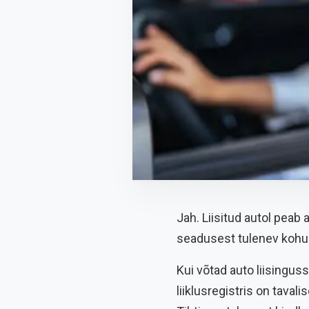
Jah. Liisitud autol peab 
seadusest tulenev kohu
Kui võtad auto liisinguss
liiklusregistris on taval