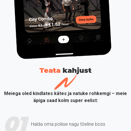
Teata
kahjust
Meiega oled kindlates kätes ja natuke rohkemgi – meie
äpiga saad kolm super eelist:
01
Halda oma poliise nagu tõeline boss