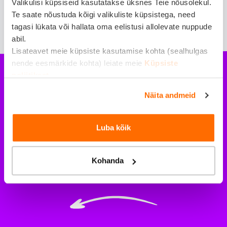
Valikulisi küpsiseid kasutatakse üksnes Teie nõusolekul.
Te saate nõustuda kõigi valikuliste küpsistega, need
tagasi lükata või hallata oma eelistusi allolevate nuppude
abil.
Lisateavet meie küpsiste kasutamise kohta (sealhulgas
nende eesmärkide kohta) leiate meie
Küpsiste
poliitikast
.
Näita andmeid
Reisikindlustus
katab kõik
Luba kõik
vajalikud riskid
Kohanda