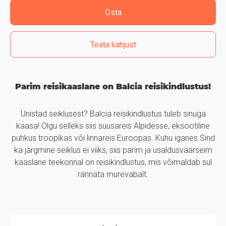
Osta
Teata kahjust
Parim reisikaaslane on Balcia reisikindlustus!
Unistad seiklusest? Balcia reisikindlustus tuleb sinuga
kaasa! Olgu selleks siis suusareis Alpidesse, eksootiline
puhkus troopikas või linnareis Euroopas. Kuhu iganes Sind
ka järgmine seiklus ei viiks, siis parim ja usaldusväärseim
kaaslane teekonnal on reisikindlustus, mis võimaldab sul
rännata murevabalt.