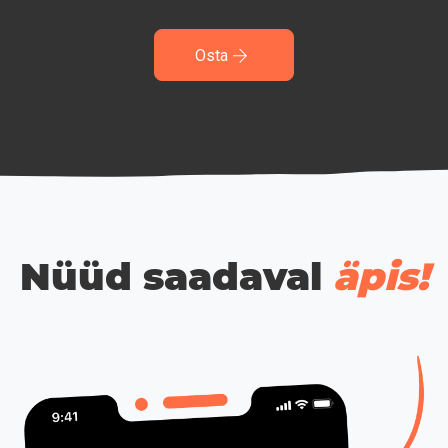
Osta
Nüüd saadaval
äpis!