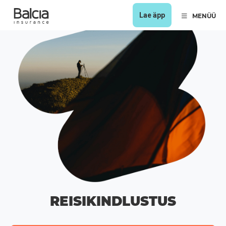
Lae äpp
MENÜÜ
REISIKINDLUSTUS