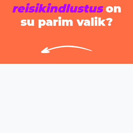
reisikindlustus
on
su parim valik?
Omavastutus
puudub