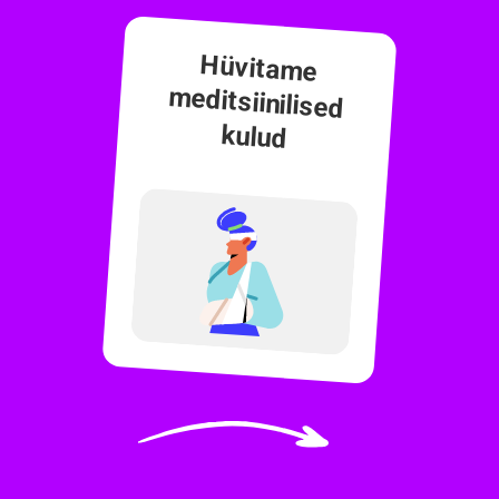
Hüvitame
meditsiinilised
kulud