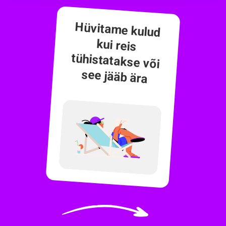
Hüvitame kulud
kui reis
tühistatakse või
see jääb ära