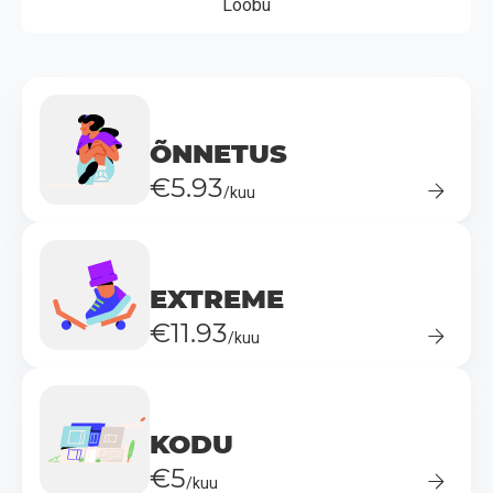
Loobu
ÕNNETUS
€5.93
/kuu
EXTREME
€11.93
/kuu
KODU
€5
/kuu