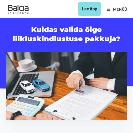
Lae äpp
MENÜÜ
Kuidas valida õige
liikluskindlustuse pakkuja?