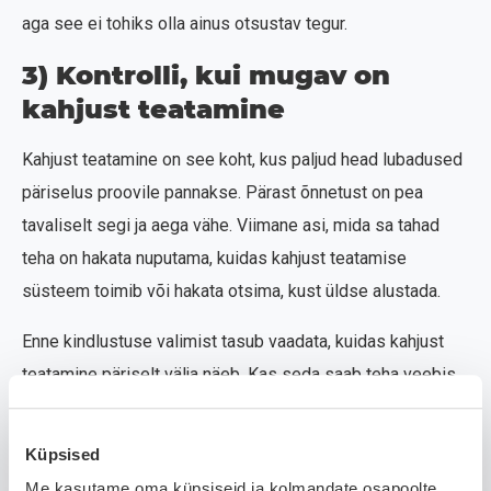
aga see ei tohiks olla ainus otsustav tegur.
3) Kontrolli, kui mugav on
kahjust teatamine
Kahjust teatamine on see koht, kus paljud head lubadused
päriselus proovile pannakse. Pärast õnnetust on pea
tavaliselt segi ja aega vähe. Viimane asi, mida sa tahad
teha on hakata nuputama, kuidas kahjust teatamise
süsteem toimib või hakata otsima, kust üldse alustada.
Enne kindlustuse valimist tasub vaadata, kuidas kahjust
teatamine päriselt välja näeb. Kas seda saab teha veebis
või äpis ja kas see töötab ka telefonis, mitte ainult arvutis.
Kui lihtne on lisada pilte, dokumente või selgitusi. Kas
Küpsised
kogu protsess tundub loogiline ka siis, kui sa teed seda
Me kasutame oma küpsiseid ja kolmandate osapoolte