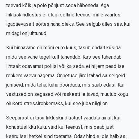
teevad kõik ja pole põhjust seda häbeneda. Aga
liikluskindlustus ei olegi selline teenus, mille väärtus
igapäevaselt sõites näha oleks. See selgub alles siis, kui
midagi on juhtunud.
Kui hinnavahe on mõni euro kuus, tasub endalt küsida,
mida see vahe tegelikult tähendab. Kas see tähendab
lihtsalt odavamat poliisi või ka seda, et hiljem pead ise
rohkem vaeva nägema. Õnnetuse järel tahad sa selgeid
juhiseid: mida teha, kuhu pöörduda, mis saab edasi. Kui
vastused on segased või raskesti leitavad, muutub kogu
olukord stressirohkemaks, kui see juba niigi on.
Seepärast ei tasu liikluskindlustust vaadata ainult kui
kohustuslikku kulu, vaid kui teenust, mis peab just
keerulisel hetkel sind toetama. Odav hind ei ole halb asi,