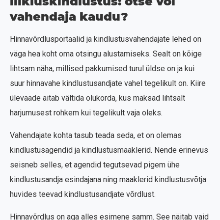
liikluskindlustus: otse või
vahendaja kaudu?
Hinnavõrdlusportaalid ja kindlustusvahendajate lehed on
väga hea koht oma otsingu alustamiseks. Sealt on kõige
lihtsam näha, millised pakkumised turul üldse on ja kui
suur hinnavahe kindlustusandjate vahel tegelikult on. Kiire
ülevaade aitab vältida olukorda, kus maksad lihtsalt
harjumusest rohkem kui tegelikult vaja oleks.
Vahendajate kohta tasub teada seda, et on olemas
kindlustusagendid ja kindlustusmaaklerid. Nende erinevus
seisneb selles, et agendid tegutsevad pigem ühe
kindlustusandja esindajana ning maaklerid kindlustusvõtja
huvides teevad kindlustusandjate võrdlust.
Hinnavõrdlus on aga alles esimene samm. See näitab vaid