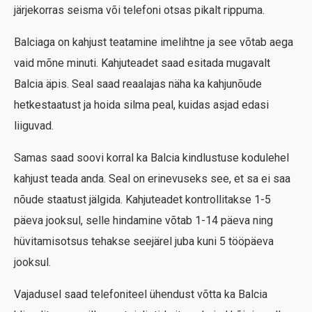
järjekorras seisma või telefoni otsas pikalt rippuma.
Balciaga on kahjust teatamine imelihtne ja see võtab aega
vaid mõne minuti. Kahjuteadet saad esitada mugavalt
Balcia äpis. Seal saad reaalajas näha ka kahjunõude
hetkestaatust ja hoida silma peal, kuidas asjad edasi
liiguvad.
Samas saad soovi korral ka Balcia kindlustuse kodulehel
kahjust teada anda. Seal on erinevuseks see, et sa ei saa
nõude staatust jälgida. Kahjuteadet kontrollitakse 1-5
päeva jooksul, selle hindamine võtab 1-14 päeva ning
hüvitamisotsus tehakse seejärel juba kuni 5 tööpäeva
jooksul.
Vajadusel saad telefoniteel ühendust võtta ka Balcia