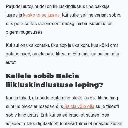
Paljudel autojuhtidel on liikluskindlustus ühe pakkuja
juures ja
kasko teise juures
. Kui sulle selline variant sobib,
siis pole selles iseenesest midagi halba. Küsimus on
pigem mugavuses.
Kui sul on üks kontakt, üks äpp ja üks koht, kus kõiki oma
poliise näed, on elu palju lihtsam. Eriti siis, kui sul on mitu
autot.
Kellele sobib Balcia
liikluskindlustuse leping?
Kui sa tahad, et nõude esitamine oleks kiire ja lihtne ning
suhtlus oleks arusaadav, siis
Balcia võib olla
sulle täiesti
sobiv kindlustus. Eriti kui sa eelistad, et suurem osa
asjadest oleks digitaalselt tehtavad, ilma et peaksid kuskil