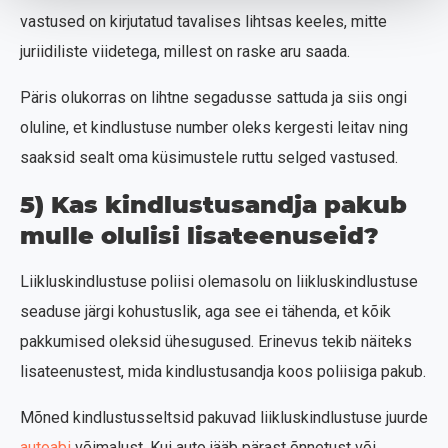
vastused on kirjutatud tavalises lihtsas keeles, mitte
juriidiliste viidetega, millest on raske aru saada.
Päris olukorras on lihtne segadusse sattuda ja siis ongi
oluline, et kindlustuse number oleks kergesti leitav ning
saaksid sealt oma küsimustele ruttu selged vastused.
5) Kas kindlustusandja pakub
mulle olulisi lisateenuseid?
Liikluskindlustuse poliisi olemasolu on liikluskindlustuse
seaduse järgi kohustuslik, aga see ei tähenda, et kõik
pakkumised oleksid ühesugused. Erinevus tekib näiteks
lisateenustest, mida kindlustusandja koos poliisiga pakub.
Mõned kindlustusseltsid pakuvad liikluskindlustuse juurde
autoabi
võimalust. Kui auto jääb pärast õnnetust või