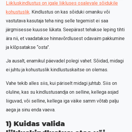
Liikluskindlustus on igale liikluses osalevale sõidukile
kohustuslik
. Kindlustus on kas sõiduki omaniku või
vastutava kasutaja teha ning selle tegemist ei saa
järgmisesse kuusse lükata. Seepärast tehakse leping tihti
ära nii, et vaadatakse hinnavõrdlusest odavaim pakkumine
ja klõpsatakse “osta”.
Ja ausalt, enamikul päevadel polegi vahet. Sõidad, midagi
ei juhtu ja kohustuslik kindlustuskaitse on olemas.
Vahe tekib alles siis, kui päriselt midagi juhtub. Siis on
oluline, kas su kindlustusandja on selline, kellega asjad
liiguvad, või selline, kellega iga väike samm võtab palju
aega ja sinu enda vaeva.
1) Kuidas valida