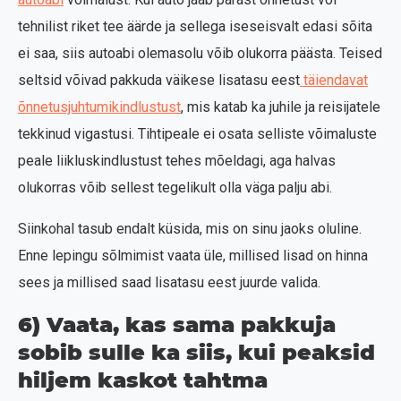
tehnilist riket tee äärde ja sellega iseseisvalt edasi sõita
ei saa, siis autoabi olemasolu võib olukorra päästa. Teised
seltsid võivad pakkuda väikese lisatasu eest
täiendavat
õnnetusjuhtumikindlustust
, mis katab ka juhile ja reisijatele
tekkinud vigastusi. Tihtipeale ei osata selliste võimaluste
peale liikluskindlustust tehes mõeldagi, aga halvas
olukorras võib sellest tegelikult olla väga palju abi.
Siinkohal tasub endalt küsida, mis on sinu jaoks oluline.
Enne lepingu sõlmimist vaata üle, millised lisad on hinna
sees ja millised saad lisatasu eest juurde valida.
6) Vaata, kas sama pakkuja
sobib sulle ka siis, kui peaksid
hiljem kaskot tahtma