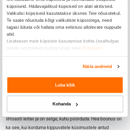
esimest korda.
küpsiseid. Hädavajalikud küpsised on alati aktiivsed.
Valikulisi küpsiseid kasutatakse üksnes Teie nõusolekul.
Samuti on oluline, kas pärast saad oma juhtumi staatusel
Te saate nõustuda kõigi valikuliste küpsistega, need
ise silma peal hoida. Kui pead iga sammu kohta eraldi
tagasi lükata või hallata oma eelistusi allolevate nuppude
abil.
kirjutama ja küsima, tekib tunne, et asi ei liigu edasi.
Lisateavet meie küpsiste kasutamise kohta (sealhulgas
4) Uuri, milline on
nende eesmärkide kohta) leiate meie
Küpsiste
poliitikast
.
liikluskindlustuse klienditugi
Näita andmeid
Klienditugi ei tähenda ainult seda, et kuskil on
telefoninumber olemas. Oluline on ka see, kui kiiresti ja
Luba kõik
arusaadavalt sa vastuse saad siis, kui sul on päriselt suur
ja kiireloomuline mure.
Kohanda
Hea märk on see, kui kindlustusandja kontaktinfo on
lihtsasti leitav ja on selge, kuhu pöörduda. Hea boonus on
ka see, kui korduma kippuvatele küsimustele antud