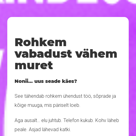
Rohkem
vabadust vähem
muret
Nonii… uus seade käes?
See tähendab rohkem ühendust töö, sõprade ja
kõige muuga, mis päriselt loeb.
Aga ausalt… elu juhtub. Telefon kukub. Kohv läheb
peale. Asjad lähevad katki.