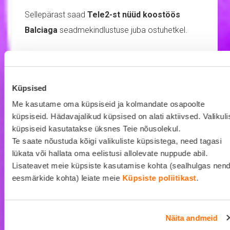
Sellepärast saad
Tele2-st nüüd koostöös
Balciaga
seadmekindlustuse juba ostuhetkel.
Et sa ei peaks iga väikse “ups” hetke pärast
närvitsema.
Küpsised
Ja kui juba turvatunne olemas, siis miks piirduda
Me kasutame oma küpsiseid ja kolmandate osapoolte
ainult telefoniga?
küpsiseid. Hädavajalikud küpsised on alati aktiivsed. Valikuli
küpsiseid kasutatakse üksnes Teie nõusolekul.
Balciaga saad sama kindlustunde tuua ka oma
Te saate nõustuda kõigi valikuliste küpsistega, need tagasi
autosse, koju ja mujale igapäevaellu. Et saaksid
lükata või hallata oma eelistusi allolevate nuppude abil.
Lisateavet meie küpsiste kasutamise kohta (sealhulgas nen
elada oma elu julgelt ja enesekindlalt.
eesmärkide kohta) leiate meie
Küpsiste poliitikast
.
Kui võtad Tele2-st seadmekindlustuse, saad
lisaks –15% Balcia kindlustustelt
Näita andmeid