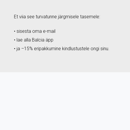
Et viia see turvatunne järgmisele tasemele:
• sisesta oma e-mail
• lae alla Balcia äpp
• ja –15% eripakkumine kindlustustele ongi sinu.