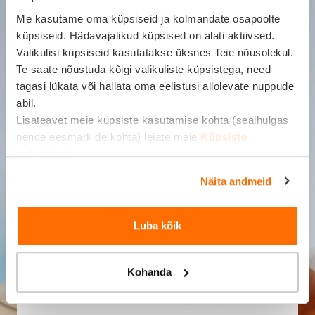
Me kasutame oma küpsiseid ja kolmandate osapoolte
küpsiseid. Hädavajalikud küpsised on alati aktiivsed.
E-posti aadress *
Valikulisi küpsiseid kasutatakse üksnes Teie nõusolekul.
Te saate nõustuda kõigi valikuliste küpsistega, need
tagasi lükata või hallata oma eelistusi allolevate nuppude
abil.
+372
Lisateavet meie küpsiste kasutamise kohta (sealhulgas
nende eesmärkide kohta) leiate meie
Küpsiste
Telefoninumber *
poliitikast
.
Nõustun saama Balcia Kindlustuselt
Näita andmeid
kommertsteavet, sh otseturundust
telefoni teel (Balcia võtab minuga
ühendust kindlustuspakkumise
Luba kõik
tegemiseks).
Nõustun saama Balcia Kindlustuselt
Kohanda
kommertsteavet, sh otseturundust
elektrooniliste kanalite (e-post) kaudu.