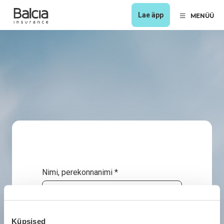
Lae äpp
MENÜÜ
Nimi, perekonnanimi *
Ettevõtte nimi *
Küpsised