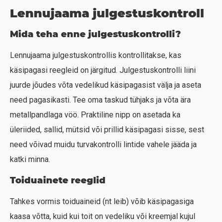
Lennujaama julgestuskontroll
Mida teha enne julgestuskontrolli?
Lennujaama julgestuskontrollis kontrollitakse, kas
käsipagasi reegleid on järgitud. Julgestuskontrolli liini
juurde jõudes võta vedelikud käsipagasist välja ja aseta
need pagasikasti. Tee oma taskud tühjaks ja võta ära
metallpandlaga vöö. Praktiline nipp on asetada ka
üleriided, sallid, mütsid või prillid käsipagasi sisse, sest
need võivad muidu turvakontrolli lintide vahele jääda ja
katki minna.
Toiduainete reeglid
Tahkes vormis toiduaineid (nt leib) võib käsipagasiga
kaasa võtta, kuid kui toit on vedeliku või kreemjal kujul