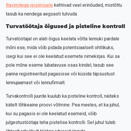
Ravimitega reisimisele
kehtivad veel erinõuded, mistõttu
tasub ka nendega aegsasti tutvuda.
Turvatöötaja õigused ja pisteline kontroll
Turvatöötajal on alati õigus keelata võtta lennuki pardale
mõni ese, mida võib pidada potentsiaalselt ohtlikuks,
isegi kui see ei ole keelatud esemete nimekirjas. Kui sa
pole mõne eseme lubatavuse osas kindel, tasub see
panna registreeritud pagasisse või küsida täpsustust
lennujaamast või lennufirmalt.
Turvakontrolli juurde kuulub ka pisteline kontroll, näiteks
kätelt lõhkeaine proovi võtmine. Pea meeles, et ka juhul,
kui su pagasis ei ole keelatud esemeid, võib
julgestustöötaja teha pistelise kontrolli. Sel juhul tuleb