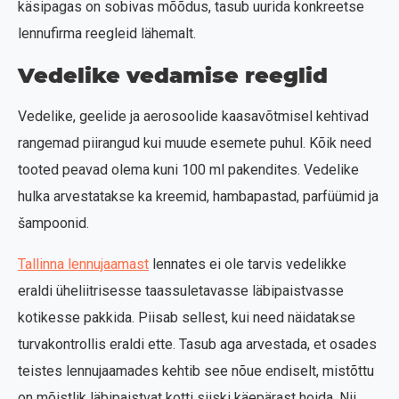
käsipagas on sobivas mõõdus, tasub uurida konkreetse
lennufirma reegleid lähemalt.
Vedelike vedamise reeglid
Vedelike, geelide ja aerosoolide kaasavõtmisel kehtivad
rangemad piirangud kui muude esemete puhul. Kõik need
tooted peavad olema kuni 100 ml pakendites. Vedelike
hulka arvestatakse ka kreemid, hambapastad, parfüümid ja
šampoonid.
Tallinna lennujaamast
lennates ei ole tarvis vedelikke
eraldi üheliitrisesse taassuletavasse läbipaistvasse
kotikesse pakkida. Piisab sellest, kui need näidatakse
turvakontrollis eraldi ette. Tasub aga arvestada, et osades
teistes lennujaamades kehtib see nõue endiselt, mistõttu
on mõistlik läbipaistvat kotti siiski käepärast hoida. Nii