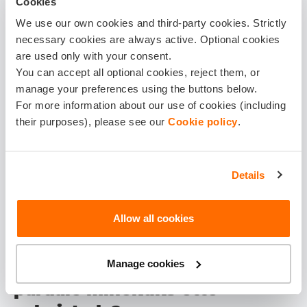
Cookies
täielikult keelatud olla.
We use our own cookies and third-party cookies. Strictly
necessary cookies are always active. Optional cookies
Keelatud esemed võivad sihtriigiti ja
are used only with your consent.
lennufirmade vahel erineda
You can accept all optional cookies, reject them, or
manage your preferences using the buttons below.
Praktiline soovitus on enne reisi alati üle vaadata nii
For more information about our use of cookies (including
lennufirma kui ka sihtriigi nõuded. Nii väldid olukorda, kus
their purposes), please see our
Cookie policy
.
turvakontrollis tuleb midagi ootamatult pagasist välja jätta.
Kui julgestuskontrollis antakse sulle teada, et teatud
esemeid sinu pagasist lennule kaasa võtta ei tohi, siis
Details
saad jätta need esemed julgestustöötajale, kes need
hävitamisele viib. Tallinna lennujaamas on olemas ka
Allow all cookies
hoiukapid, kuhu saad sellised esemed jätta.
Manage cookies
Kuidas käsipagas lennuki
pardale minekuks ette