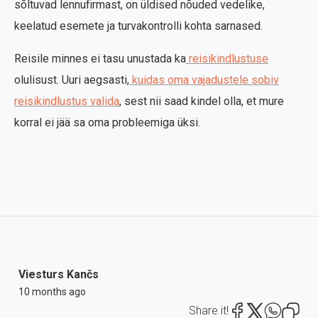
sõltuvad lennufirmast, on üldised nõuded vedelike,
keelatud esemete ja turvakontrolli kohta sarnased.
Reisile minnes ei tasu unustada ka
reisikindlustuse
olulisust. Uuri aegsasti,
kuidas oma vajadustele sobiv
reisikindlustus valida
, sest nii saad kindel olla, et mure
korral ei jää sa oma probleemiga üksi.
Viesturs Kančs
10 months ago
Share it!