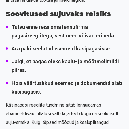
lihtsalt rahulikult töötaja juhiseid järgida.
Soovitused sujuvaks reisiks
Tutvu enne reisi oma lennufirma
pagasireeglitega, sest need võivad erineda.
Ära paki keelatud esemeid käsipagasisse.
Jälgi, et pagas oleks kaalu- ja mõõtmelimiidi
piires.
Hoia väärtuslikud esemed ja dokumendid alati
käsipagasis.
Käsipagasi reeglite tundmine aitab lennujaamas
ebameeldivaid üllatusi vältida ja teeb kogu reisi oluliselt
sujuvamaks. Kuigi täpsed mõõdud ja kaalupiirangud