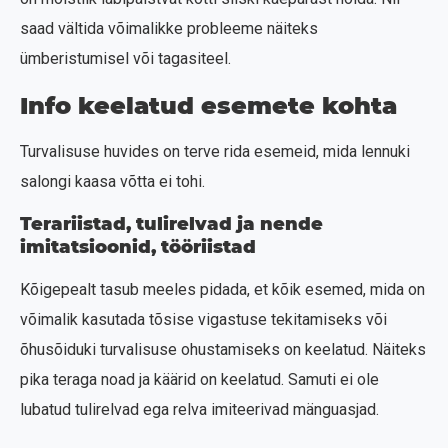
saad vältida võimalikke probleeme näiteks
ümberistumisel või tagasiteel.
Info keelatud esemete kohta
Turvalisuse huvides on terve rida esemeid, mida lennuki
salongi kaasa võtta ei tohi.
Terariistad, tulirelvad ja nende
imitatsioonid, tööriistad
Kõigepealt tasub meeles pidada, et kõik esemed, mida on
võimalik kasutada tõsise vigastuse tekitamiseks või
õhusõiduki turvalisuse ohustamiseks on keelatud. Näiteks
pika teraga noad ja käärid on keelatud. Samuti ei ole
lubatud tulirelvad ega relva imiteerivad mänguasjad.