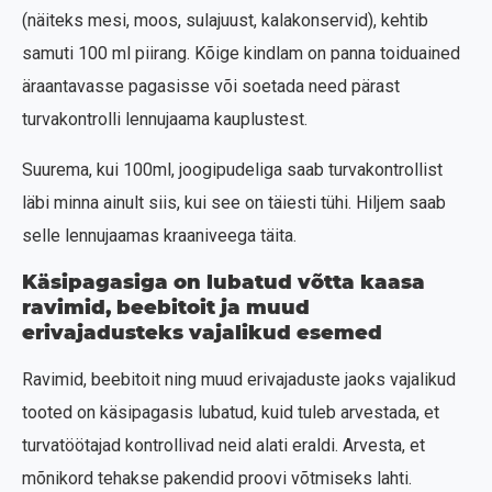
(näiteks mesi, moos, sulajuust, kalakonservid), kehtib
samuti 100 ml piirang. Kõige kindlam on panna toiduained
äraantavasse pagasisse või soetada need pärast
turvakontrolli lennujaama kauplustest.
Suurema, kui 100ml, joogipudeliga saab turvakontrollist
läbi minna ainult siis, kui see on täiesti tühi. Hiljem saab
selle lennujaamas kraaniveega täita.
Käsipagasiga on lubatud võtta kaasa
ravimid, beebitoit ja muud
erivajadusteks vajalikud esemed
Ravimid, beebitoit ning muud erivajaduste jaoks vajalikud
tooted on käsipagasis lubatud, kuid tuleb arvestada, et
turvatöötajad kontrollivad neid alati eraldi. Arvesta, et
mõnikord tehakse pakendid proovi võtmiseks lahti.