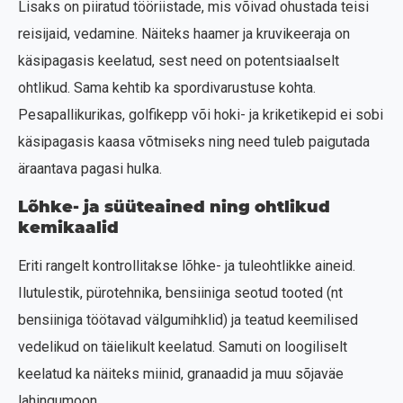
Lisaks on piiratud tööriistade, mis võivad ohustada teisi
reisijaid, vedamine. Näiteks haamer ja kruvikeeraja on
käsipagasis keelatud, sest need on potentsiaalselt
ohtlikud. Sama kehtib ka spordivarustuse kohta.
Pesapallikurikas, golfikepp või hoki- ja kriketikepid ei sobi
käsipagasis kaasa võtmiseks ning need tuleb paigutada
äraantava pagasi hulka.
Lõhke- ja süüteained ning ohtlikud
kemikaalid
Eriti rangelt kontrollitakse lõhke- ja tuleohtlikke aineid.
Ilutulestik, pürotehnika, bensiiniga seotud tooted (nt
bensiiniga töötavad välgumihklid) ja teatud keemilised
vedelikud on täielikult keelatud. Samuti on loogiliselt
keelatud ka näiteks miinid, granaadid ja muu sõjaväe
lahingumoon.