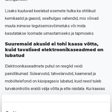
Lisaks kuuluvad keelatud esemete hulka ka ohtlikud
kemikaalid ja gaasid, sealhulgas vahendid, mis võivad
muuta inimese tegutsemisvõimetuks või mida
kasutatakse loomade uimastamiseks ja tapmiseks.
Suuremaid akusid ei tohi kaasa võtta,
kuid tavalised elektroonikaseadmed on
lubatud
Elektroonikaseadmete puhul on reeglid veidi
paindlikumad. Sülearvutid, tahvelarvutid, kaamerad ja
mobiiltelefonid on käsipagasis lubatud, kuid need tuleb
turvakontrollis eraldi välja võtta ja ette näidata. Kui kaasas
on suurem akupank või liitium-ioonaku, tasub eelnevalt
lennufirma reegleid kontrollida, sest üle teatud
mahutavuse võivad need olla lubatud ainult eriloaga või