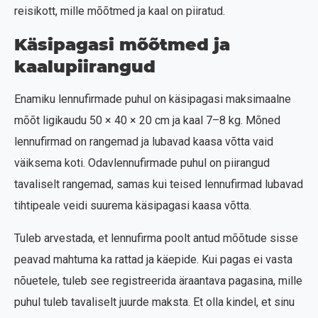
reisikott, mille mõõtmed ja kaal on piiratud.
Käsipagasi mõõtmed ja
kaalupiirangud
Enamiku lennufirmade puhul on käsipagasi maksimaalne
mõõt ligikaudu 50 × 40 × 20 cm ja kaal 7–8 kg. Mõned
lennufirmad on rangemad ja lubavad kaasa võtta vaid
väiksema koti. Odavlennufirmade puhul on piirangud
tavaliselt rangemad, samas kui teised lennufirmad lubavad
tihtipeale veidi suurema käsipagasi kaasa võtta.
Tuleb arvestada, et lennufirma poolt antud mõõtude sisse
peavad mahtuma ka rattad ja käepide. Kui pagas ei vasta
nõuetele, tuleb see registreerida äraantava pagasina, mille
puhul tuleb tavaliselt juurde maksta. Et olla kindel, et sinu