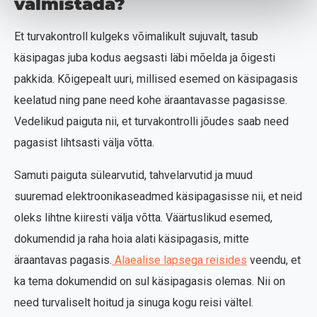
valmistada?
Et turvakontroll kulgeks võimalikult sujuvalt, tasub
käsipagas juba kodus aegsasti läbi mõelda ja õigesti
pakkida. Kõigepealt uuri, millised esemed on käsipagasis
keelatud ning pane need kohe äraantavasse pagasisse.
Vedelikud paiguta nii, et turvakontrolli jõudes saab need
pagasist lihtsasti välja võtta.
Samuti paiguta sülearvutid, tahvelarvutid ja muud
suuremad elektroonikaseadmed käsipagasisse nii, et neid
oleks lihtne kiiresti välja võtta. Väärtuslikud esemed,
dokumendid ja raha hoia alati käsipagasis, mitte
äraantavas pagasis.
Alaealise lapsega reisides
veendu, et
ka tema dokumendid on sul käsipagasis olemas. Nii on
need turvaliselt hoitud ja sinuga kogu reisi vältel.