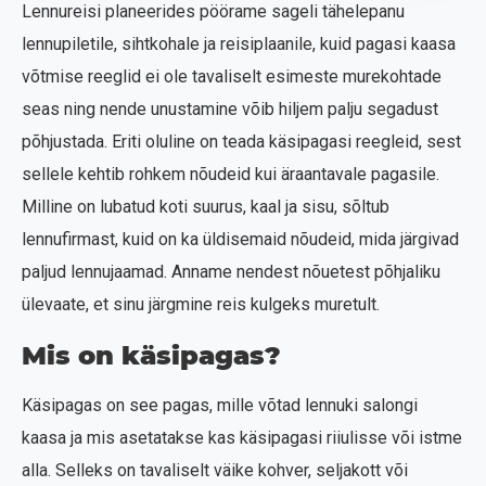
Lennureisi planeerides pöörame sageli tähelepanu
lennupiletile, sihtkohale ja reisiplaanile, kuid pagasi kaasa
võtmise reeglid ei ole tavaliselt esimeste murekohtade
seas ning nende unustamine võib hiljem palju segadust
põhjustada. Eriti oluline on teada käsipagasi reegleid, sest
sellele kehtib rohkem nõudeid kui äraantavale pagasile.
Milline on lubatud koti suurus, kaal ja sisu, sõltub
lennufirmast, kuid on ka üldisemaid nõudeid, mida järgivad
paljud lennujaamad. Anname nendest nõuetest põhjaliku
ülevaate, et sinu järgmine reis kulgeks muretult.
Mis on käsipagas?
Käsipagas on see pagas, mille võtad lennuki salongi
kaasa ja mis asetatakse kas käsipagasi riiulisse või istme
alla. Selleks on tavaliselt väike kohver, seljakott või