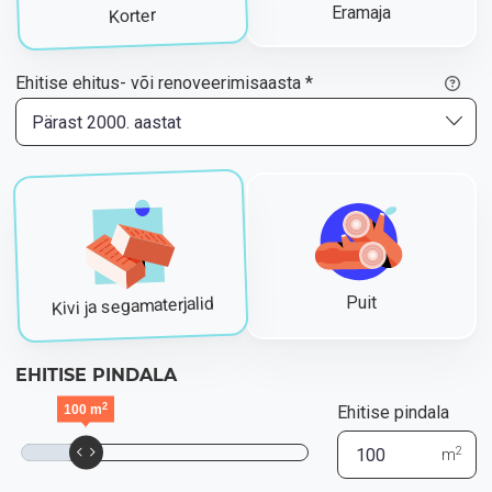
Eramaja
Korter
Ehitise ehitus- või renoveerimisaasta *
Pärast 2000. aastat
Kivi ja segamaterjalid
Puit
EHITISE PINDALA
2
100
m
Ehitise pindala
2
m