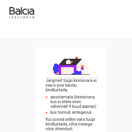
Järgmist tüüpi kinnisvara ei
saa e-poe kaudu
kindlustada:
asustamata (kinnisvara,
kus ei elata sees
vähemalt 9 kuud aastas)
kus toimub äritegevus
Kui soovid sellist vara tüüpi
kindlustada, võta meiega
otse ühendust.