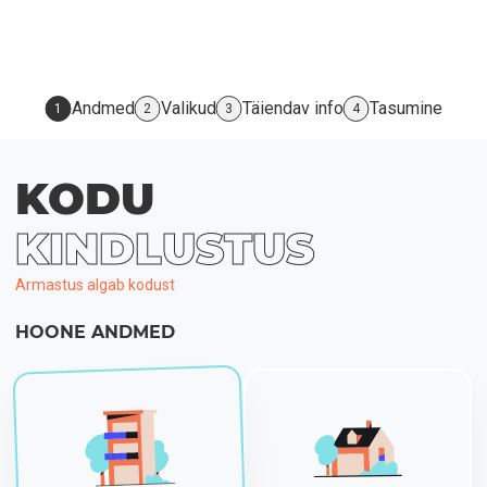
Andmed
Valikud
Täiendav info
Tasumine
1
2
3
4
KODU
KINDLUSTUS
Armastus algab kodust
HOONE ANDMED