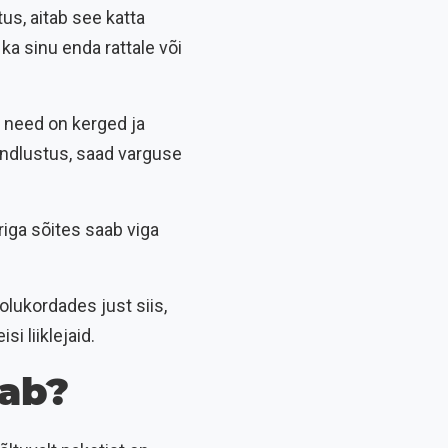
us, aitab see katta
ka sinu enda rattale või
 need on kerged ja
kindlustus, saad varguse
riga sõites saab viga
lukordades just siis,
si liiklejaid.
tab?