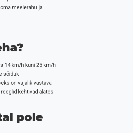
ee oma meelerahu ja
eha?
kus 14 km/h kuni 25 km/h
se sõiduk
seks on vajalik vastava
 reeglid kehtivad alates
tal pole