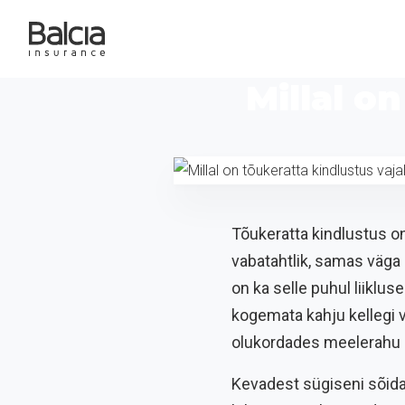
Millal o
Tõukeratta kindlustus on
vabatahtlik, samas väga k
on ka selle puhul liikl
kogemata kahju kellegi v
olukordades meelerahu n
Kevadest sügiseni sõida