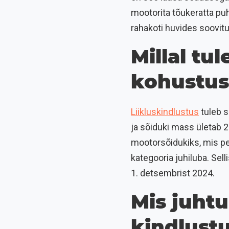
mootorita tõukeratta puh
rahakoti huvides soovitu
Millal tu
kohustusl
Liikluskindlustus
tuleb s
ja sõiduki mass ületab 2
mootorsõidukiks, mis pea
kategooria juhiluba. Sell
1. detsembrist 2024.
Mis juhtu
kindlust