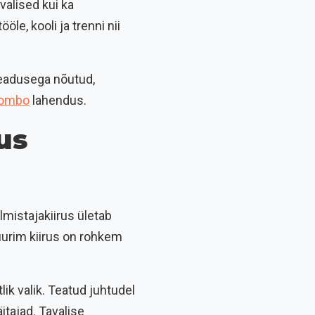
alised kui ka
e, kooli ja trenni nii
 seadusega nõutud,
Combo
lahendus.
us
almistajakiirus ületab
suurim kiirus on rohkem
lik valik. Teatud juhtudel
itajad. Tavalise