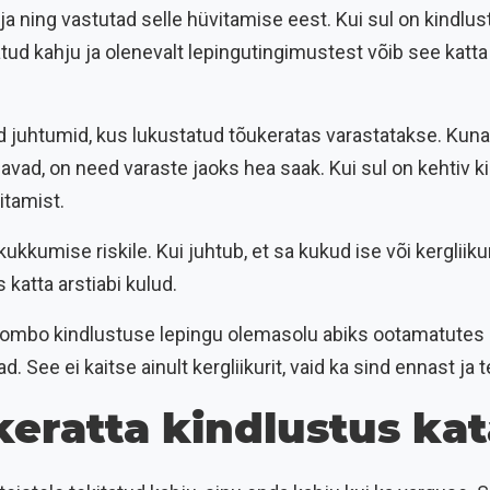
ja ning vastutad selle hüvitamise eest. Kui sul on kindlust
atud kahju ja olenevalt lepingutingimustest võib see katta 
 juhtumid, kus lukustatud tõukeratas varastatakse. Kuna
davad, on need varaste jaoks hea saak. Kui sul on kehtiv 
itamist.
ukkumise riskile. Kui juhtub, et sa kukud ise või kergliiku
 katta arstiabi kulud.
Combo kindlustuse lepingu olemasolu abiks ootamatutes o
 See ei kaitse ainult kergliikurit, vaid ka sind ennast ja tei
keratta kindlustus ka