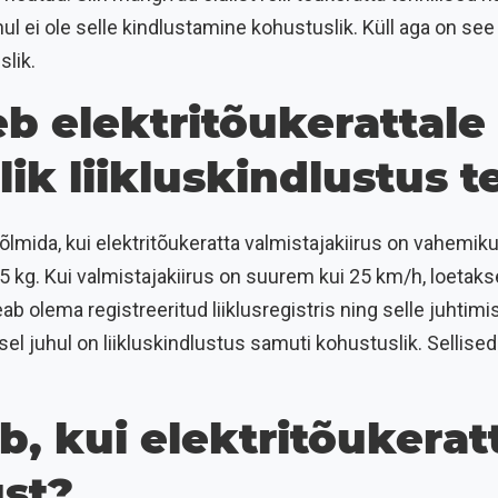
ul ei ole selle kindlustamine kohustuslik. Küll aga on s
slik.
leb elektritõukerattale
ik liikluskindlustus t
õlmida, kui elektritõukeratta valmistajakiirus on vahemi
5 kg. Kui valmistajakiirus on suurem kui 25 km/h, loetak
b olema registreeritud liiklusregistris ning selle juhtimi
isel juhul on liikluskindlustus samuti kohustuslik. Sellised
b, kui elektritõukerat
ust?