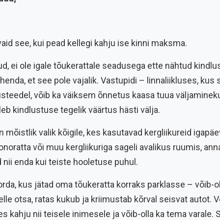
 vaid see, kui pead kellegi kahju ise kinni maksma.
d, ei ole igale tõukerattale seadusega ette nähtud kindl
henda, et see pole vajalik. Vastupidi – linnaliikluses, kus 
lusteedel, võib ka väiksem õnnetus kaasa tuua väljamineku
eb kindlustuse tegelik väärtus hästi välja.
mõistlik valik kõigile, kes kasutavad kergliikureid igapäev
 monoratta või muu kergliikuriga sageli avalikus ruumis, a
 nii enda kui teiste hooletuse puhul.
rda, kus jätad oma tõukeratta korraks parklasse – võib-oll
lle otsa, ratas kukub ja kriimustab kõrval seisvat autot.
es kahju nii teisele inimesele ja võib-olla ka tema varale.