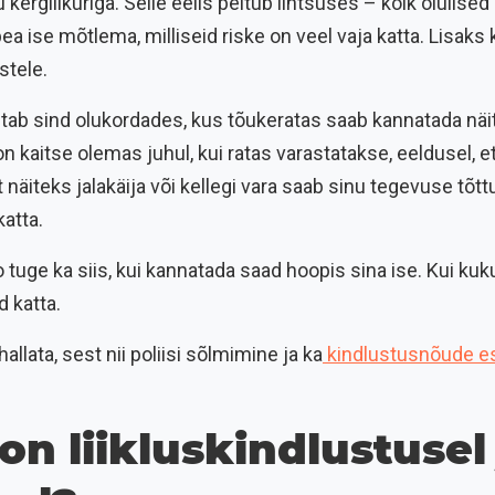
 kergliikuriga. Selle eelis peitub lihtsuses – kõik olulis
 pea ise mõtlema, milliseid riske on veel vaja katta. Lisaks 
stele.
tab sind olukordades, kus tõukeratas saab kannatada näi
 on kaitse olemas juhul, kui ratas varastatakse, eeldusel, et
t näiteks jalakäija või kellegi vara saab sinu tegevuse tõtt
katta.
uge ka siis, kui kannatada saad hoopis sina ise. Kui kuk
d katta.
allata, sest nii poliisi sõlmimine ja ka
kindlustusnõude e
on liikluskindlustusel 