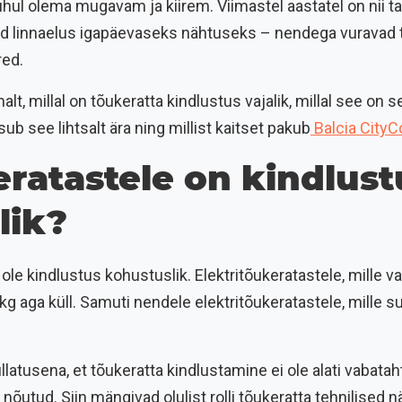
l olema mugavam ja kiirem. Viimastel aastatel on nii tav
d linnaelus igapäevaseks nähtuseks – nendega vuravad tööl
red.
lt, millal on tõukeratta kindlustus vajalik, millal see on
ub see lihtsalt ära ning millist kaitset pakub
Balcia City
ratastele on kindlust
lik?
 ole kindlustus kohustuslik. Elektritõukeratastele, mille v
kg aga küll. Samuti nendele elektritõukeratastele, mille 
üllatusena, et tõukeratta kindlustamine ei ole alati vabataht
utud. Siin mängivad olulist rolli tõukeratta tehnilised nä