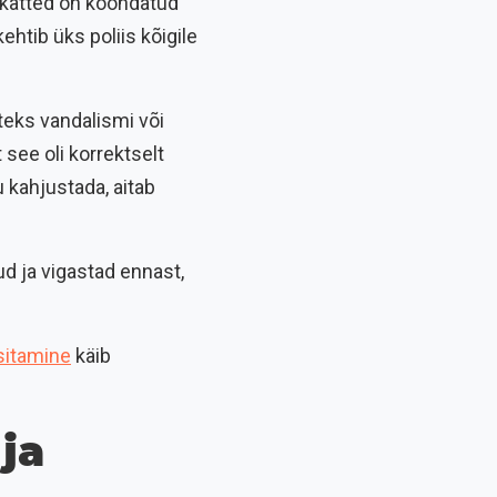
ed katted on koondatud
kehtib üks poliis kõigile
teks vandalismi või
 see oli korrektselt
u kahjustada, aitab
ud ja vigastad ennast,
sitamine
käib
ja