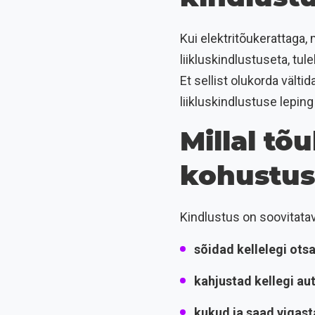
Kui elektritõukerattaga,
liikluskindlustuseta, t
Et sellist olukorda välti
liikluskindlustuse leping
Millal tõ
kohustusl
Kindlustus on soovitatav,
sõidad kellelegi otsa
kahjustad kellegi aut
kukud ja saad vigast