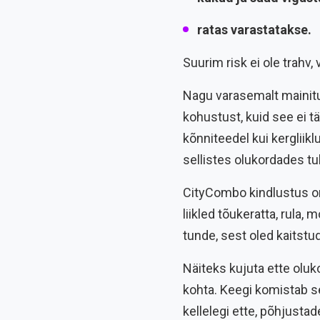
ratas varastatakse.
Suurim risk ei ole trahv,
Nagu varasemalt mainitu
kohustust, kuid see ei tä
kõnniteedel kui kergliik
sellistes olukordades tul
CityCombo kindlustus on 
liikled tõukeratta, rula,
tunde, sest oled kaitstud
Näiteks kujuta ette oluko
kohta. Keegi komistab se
kellelegi ette, põhjustad