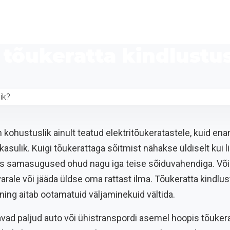
n tõukeratta kindlustus
 kohustuslik ainult teatud elektritõukeratastele, kuid en
asulik. Kuigi tõukerattaga sõitmist nähakse üldiselt kui l
uses samasugused ohud nagu iga teise sõiduvahendiga. Võ
arale või jääda üldse oma rattast ilma. Tõukeratta kindlus
ing aitab ootamatuid väljaminekuid vältida.
vad paljud auto või ühistranspordi asemel hoopis tõukera