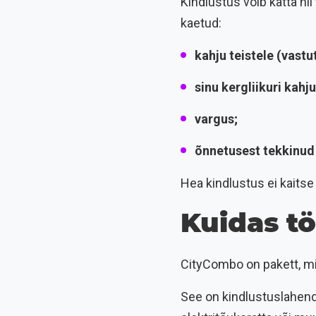
Kindlustus võib katta nii
kaetud:
kahju teistele (vastu
sinu kergliikuri kahj
vargus;
õnnetusest tekkinud
Hea kindlustus ei kaitse ai
Kuidas t
CityCombo on pakett, mi
See on kindlustuslahendus