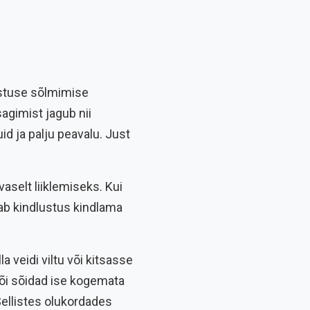
ustuse sõlmimise
sagimist jagub nii
id ja palju peavalu. Just
aselt liiklemiseks. Kui
nnab kindlustus kindlama
a veidi viltu või kitsasse
 Või sõidad ise kogemata
 Sellistes olukordades