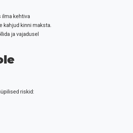
 ilma kehtiva
e kahjud kinni maksta.
llida ja vajadusel
ole
üpilised riskid: