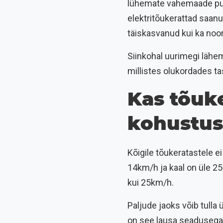
lühemate vahemaade puhu
elektritõukerattad saanu
täiskasvanud kui ka noo
Siinkohal uurimegi lähema
millistes olukordades tas
Kas tõuke
kohustus
Kõigile tõukeratastele ei
14km/h ja kaal on üle 25
kui 25km/h.
Paljude jaoks võib tulla 
on see lausa seadusega nõ