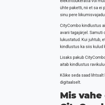
elektritõukeratta või muu
ühte paketti, nii et sa ei
sinu pere liikumisvajadu
CityCombo kindlustus ai
avarii tagajärjel. Samuti
lukustatud. Kui juhtub, e
kindlustus ka siis kulud 
Lisaks pakub CityCombo t
aitab kindlustus ravikulu
Kõike seda saad lihtsalt h
digitaalselt.
Mis vahe 