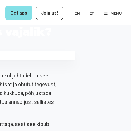
Get app
Join us!
EN
ET
MENU
 vajalik?
amikul juhtudel on see
ihtsat ja ohutut tegevust,
id kukkuda, põhjustada
tus annab just sellistes
ttaga, sest see kipub