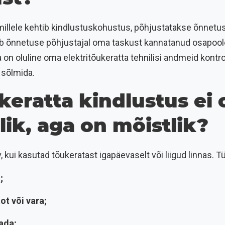
 millele kehtib kindlustuskohustus, põhjustatakse õnnetus
uleb õnnetuse põhjustajal oma taskust kannatanud osapool
da on oluline oma elektritõukeratta tehnilisi andmeid kontro
 sõlmida.
ukeratta kindlustus ei 
ik, aga on mõistlik?
 kui kasutad tõukeratast igapäevaselt või liigud linnas. Tü
;
ot või vara;
ada;