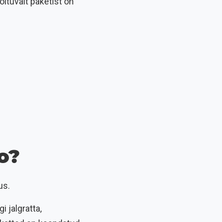
õltuvalt paketist on
o?
us.
i jalgratta,