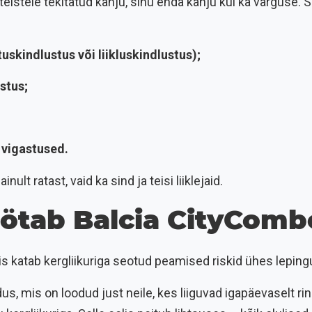
 teistele tekitatud kahju, sinu enda kahju kui ka varguse. S
tuskindlustus või liikluskindlustus);
ustus;
 vigastused.
nult ratast, vaid ka sind ja teisi liiklejaid.
öötab Balcia CityComb
s katab kergliikuriga seotud peamised riskid ühes leping
, mis on loodud just neile, kes liiguvad igapäevaselt ring