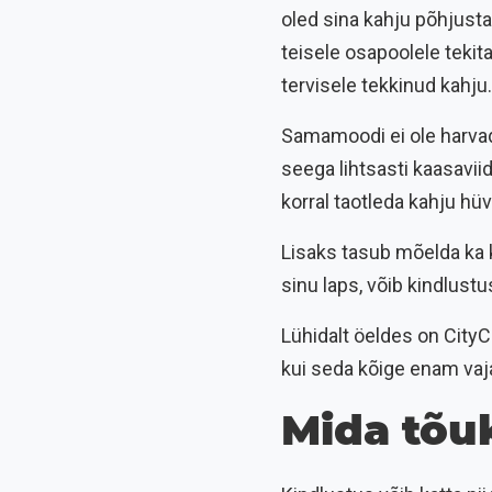
oled sina kahju põhjusta
teisele osapoolele tekit
tervisele tekkinud kahju.
Samamoodi ei ole harvad
seega lihtsasti kaasavii
korral taotleda kahju hüv
Lisaks tasub mõelda ka k
sinu laps, võib kindlustus
Lühidalt öeldes on City
kui seda kõige enam vajad.
Mida tõu