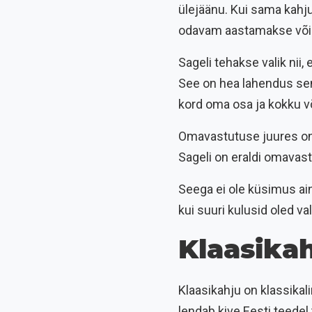
ülejäänu. Kui sama kahj
odavam aastamakse võib 
Sageli tehakse valik nii
See on hea lahendus seni
kord oma osa ja kokku võ
Omavastutuse juures on k
Sageli on eraldi omavast
Seega ei ole küsimus ainu
kui suuri kulusid oled v
Klaasika
Klaasikahju on klassikal
lendab kive Eesti teedel