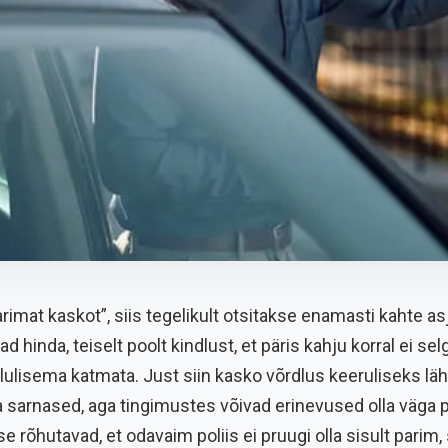
rimat kaskot”, siis tegelikult otsitakse enamasti kahte asj
d hinda, teiselt poolt kindlust, et päris kahju korral ei sel
lulisema katmata. Just siin kasko võrdlus keeruliseks läh
arnased, aga tingimustes võivad erinevused olla väga pär
e rõhutavad, et odavaim poliis ei pruugi olla sisult parim,