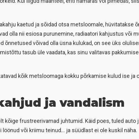
eid. Kui liigud maanteel, eriti hämaras või pimedas, sii
makahju kaetud ja sõidad otsa metsloomale, hüvitatakse õ
vad olla nii esiosa purunemine, radiaatori kahjustus või 
d õnnetused võivad olla üsna kulukad, on see üks olulise
 mistõttu tasub üle vaadata, kas sinu valitavas pakkumise
katavad kõik metsloomaga kokku põrkamise kulud ise j
kahjud ja vandalism
t kõige frustreerivamad juhtumid. Käid poes, tuled auto j
löönud või kriimu teinud... ja süüdlast ei ole kuskil näha.