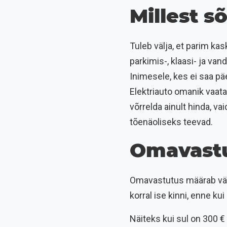
Millest s
Tuleb välja, et parim kas
parkimis-, klaasi- ja van
Inimesele, kes ei saa p
Elektriauto omanik vaata
võrrelda ainult hinda, v
tõenäoliseks teevad.
Omavastu
Omavastutus määrab väg
korral ise kinni, enne k
Näiteks kui sul on 300 