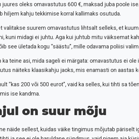
u juures oleks omavastutus 600 €, maksad juba poole ise.
hiljem kahju tekkimise korral kallimaks osutuda.
, et valitakse suurem omavastutus lihtsalt selleks, et ku
, kuni midagi ei juhtu. Aga kui juhtub mitu väiksemat ka
ib see ületada kogu “säästu”, mille odavama poliisi valim
a teine asi, mida sageli ei märgata: omavastutus ei ole 
utus näiteks klaasikahju jaoks, mis enamasti on aastas k
lt “kas 200 või 500 eurot”, vaid ka selles, kui tihti sa tõe
almis ise kandma.
hjul on suur mõju
ine näide sellest, kuidas väike tingimus mõjutab päriselt i
 tihti ja see ei ole haruldane sündmus, vaid pigem aja küsi