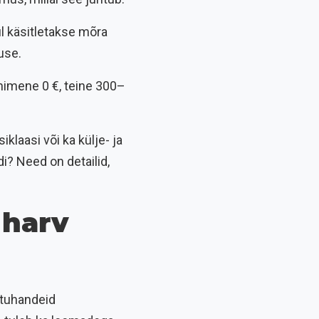
ul käsitletakse mõra
use.
nimene 0 €, teine 300–
klaasi või ka külje- ja
? Need on detailid,
 harv
b tuhandeid