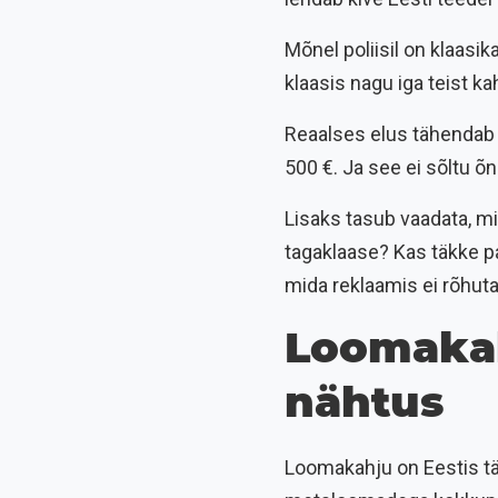
Mõnel poliisil on klaasik
klaasis nagu iga teist 
Reaalses elus tähendab 
500 €. Ja see ei sõltu õn
Lisaks tasub vaadata, mi
tagaklaase? Kas täkke p
mida reklaamis ei rõhuta
Loomakahj
nähtus
Loomakahju on Eestis täi