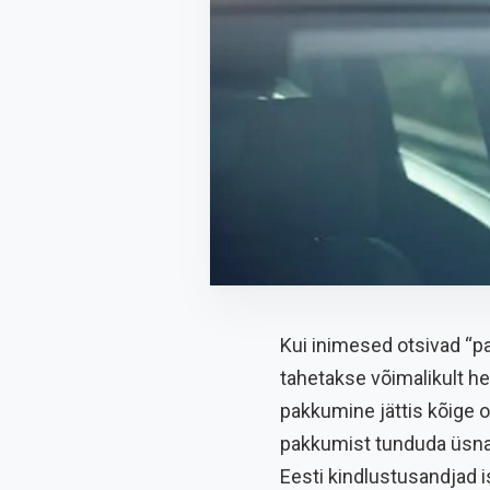
Kui inimesed otsivad “pa
tahetakse võimalikult hea
pakkumine jättis kõige o
pakkumist tunduda üsna s
Eesti kindlustusandjad is