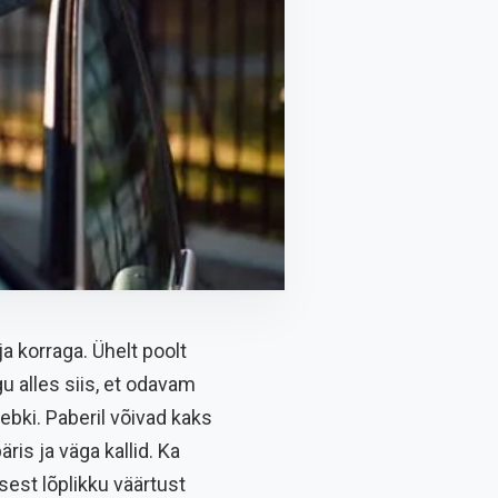
a korraga. Ühelt poolt
gu alles siis, et odavam
ebki. Paberil võivad kaks
is ja väga kallid. Ka
 sest lõplikku väärtust