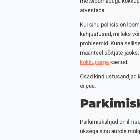
metsloomadega kokkupõrk
arvestada.
Kui sinu poliisis on loo
kahjustused, milleks või
probleemid. Kuna sellise
maanteel sõitjate jaoks,
kokkupõrge
kaetud.
Osad kindlustusandjad 
ei pea.
Parkimis
Parkimiskahjud on ilmsel
uksega sinu autole mõlgi 