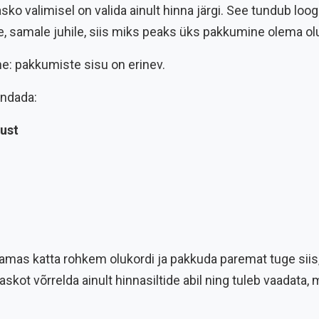
ko valimisel on valida ainult hinna järgi. See tundub loogi
 samale juhile, siis miks peaks üks pakkumine olema oluli
tne: pakkumiste sisu on erinev.
ndada:
ust
mas katta rohkem olukordi ja pakkuda paremat tuge siis, 
askot võrrelda ainult hinnasiltide abil ning tuleb vaadata, 