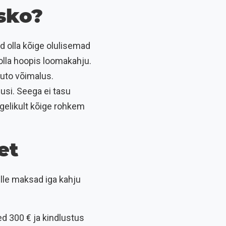
asko?
ad olla kõige olulisemad
 olla hoopis loomakahju.
uto võimalus.
usi. Seega ei tasu
egelikult kõige rohkem
et
le maksad iga kahju
d 300 € ja kindlustus