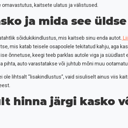
 omavastutus, kaitsete ulatus ja välistused.
sko ja mida see üldse
tahtlik sõidukikindlustus, mis kaitseb sinu enda autot.
Li
itse, mis katab teisele osapoolele tekitatud kahju, aga ka
 ise õnnetuse, keegi teeb parklas autole viga ja süüdlast ei
ga pihta, auto varastatakse või juhtub mõni muu ootamatu
 ole lihtsalt “lisakindlustus”, vaid sisuliselt ainus viis ka
eest.
lt hinna järgi kasko v