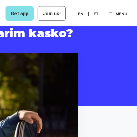
Get app
Join us!
EN
ET
MENU
parim kasko?