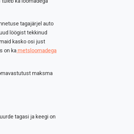
s tuleb ka loomadega
nnetuse tagajärjel auto
muud löögist tekkinud
maid kasko osi just
s on ka
metsloomadega
a omavastutust maksma
uurde tagasi ja keegi on