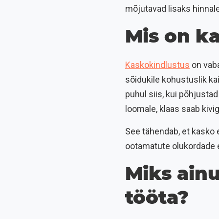
mõjutavad lisaks hinnale
Mis on ka
Kaskokindlustus
on vaba
sõidukile kohustuslik ka
puhul siis, kui põhjustad
loomale, klaas saab kivi
See tähendab, et kasko ei
ootamatute olukordade 
Miks ainu
tööta?