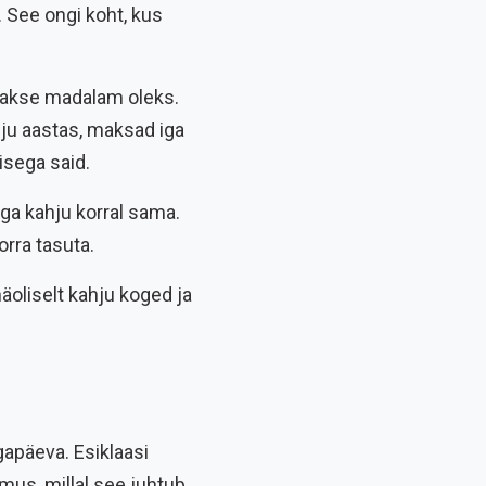
 See ongi koht, kus
umakse madalam oleks.
hju aastas, maksad iga
isega said.
iga kahju korral sama.
orra tasuta.
näoliselt kahju koged ja
gapäeva. Esiklaasi
mus, millal see juhtub.