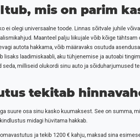
õltub, mis on parim k
ko ei olegi universaalne toode. Linnas sõitvale juhile võiv
dalismikahjud. Maanteel palju liikujale võib kõige tähtsam
äevagi autota hakkama, võib määravaks osutuda asendusa
b lisaks laadimiskaabli, aku tühjenemise ja autoabi tingim
aid seda, milliseid olukordi sinu auto ja sõiduharjumused t
tus tekitab hinnavah
a suure osa sinu kasko kuumaksest. See on summa, mil
ui kindlustus midagi hüvitama hakkab.
€ omavastutus ja tekib 1200 € kahju, maksad sina esimese