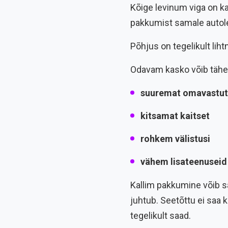
Kõige levinum viga on kas
pakkumist samale autole,
Põhjus on tegelikult lih
Odavam kasko võib tähe
suuremat omavastut
kitsamat kaitset
rohkem välistusi
vähem lisateenuseid
Kallim pakkumine võib sa
juhtub. Seetõttu ei saa k
tegelikult saad.