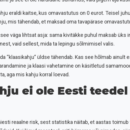
ahju eraldi kaitse, kus omavastutus on 0 eurot. Teisel juh
kahju, mis tähendab, et maksad oma tavapärase omavastut
see väga lihtsat asja: sama kivitäkke puhul maksab üks i
nest, vaid sellest, mida ta lepingu sõlmimisel valis.
da “klaasikahju” üldse tähendab. Kas see hõlmab ainult esi
arandamine ja klaasi vahetamine on käsitletud samamoodi
ta, aga mis kahju korral loevad.
u ei ole Eesti teedel
esti reaalne risk, sest statistika näitab, et aastas toimu