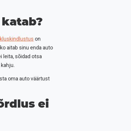
 katab?
ikluskindlustus
on
sko aitab sinu enda auto
 leita, sõidad otsa
 kahju.
itsta oma auto väärtust
õrdlus ei