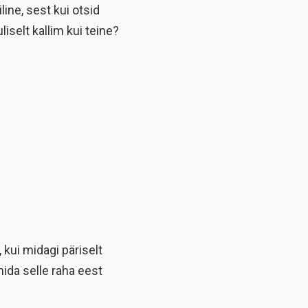
line, sest kui otsid
selt kallim kui teine?
kui midagi päriselt
mida selle raha eest