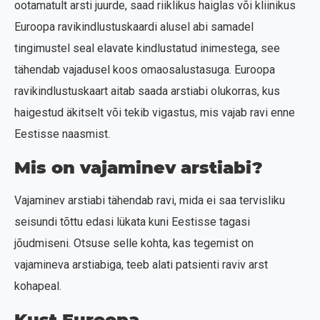
ootamatult arsti juurde, saad riiklikus haiglas või kliinikus
Euroopa ravikindlustuskaardi alusel abi samadel
tingimustel seal elavate kindlustatud inimestega, see
tähendab vajadusel koos omaosalustasuga. Euroopa
ravikindlustuskaart aitab saada arstiabi olukorras, kus
haigestud äkitselt või tekib vigastus, mis vajab ravi enne
Eestisse naasmist.
Mis on vajaminev arstiabi?
Vajaminev arstiabi tähendab ravi, mida ei saa tervisliku
seisundi tõttu edasi lükata kuni Eestisse tagasi
jõudmiseni. Otsuse selle kohta, kas tegemist on
vajamineva arstiabiga, teeb alati patsienti raviv arst
kohapeal.
Kust Euroopa