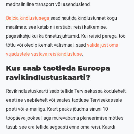
meditsiiniline transport või asenduslend.
Balcia kindlustusega
saad nautida kindlustunnet kogu
maailmas: see katab nii arstiabi, reisi katkemise,
pagasikahju kui ka õnnetusjuhtumid. Kui reisid perega, töö
tõttu või oled pikemalt välismaal, saad
valida just oma
vajadustele vastava reisikindlustuse
.
Kus saab taotleda Euroopa
ravikindlustuskaarti?
Ravikindlustuskaarti saab tellida Tervisekassa kodulehelt,
eesti.ee veebilehelt või saates taotluse Tervisekassale
posti või e-mailiga. Kaart peaks jõudma sinuni 10
tööpäeva jooksul, aga murevabama planeerimise mõttes
tasub see ära tellida aegsasti enne oma reisi. Kaardi