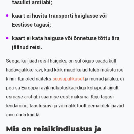
tasulist arstiabi;
kaart ei hüvita
transporti haiglasse või
Eestisse tagasi
;
kaart ei kata
haiguse või õnnetuse tõttu ära
jäänud reisi
.
Seega, kui jääd reisil haigeks, on sul õigus saada küll
hädavajalikku ravi, kuid kõik muud kulud tuleb maksta ise
kinni. Kui oled näiteks
suusapuhkusel
ja murrad jalaluu, ei
pea sa Euroopa ravikindlustuskaardiga kohapeal ainult
esmase arstiabi saamise eest maksma. Koju tagasi
lendamine, taastusravi ja võimalik töölt eemalolek jäävad
sinu enda kanda.
Mis on reisikindlustus ja