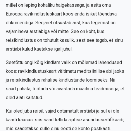
millel on leping kohaliku haigekassaga, ja esita oma
Euroopa ravikindlustuskaart koos enda isikut tõendava
dokumendiga. Seejärel otsustab arst, kas tegemist on
vajamineva arstiabiga või mitte. See on koht, kus
reisikindlustus on tohutult kasulik, sest see tagab, et sinu
arstiabi kulud kaetakse igal juhul.
Seetõttu ongi kõig kindlam valik on mõlemad lahendused
koos: ravikindlustuskaart vältimatu meditsiinilise abi jaoks
ja reisikindlustus rahalise kindlustunde loomiseks. Nii
saad puhata, töötada või avastada maailma teadmisega, et
oled alati kaitstud.
Kui oled juba reisil, vajad ootamatult arstiabi ja sul ei ole
kaarti kaasas, siis saad tellida ajutise asendussertifikaadi,
mis saadetakse sulle sinu eesti.ee konto postkasti.