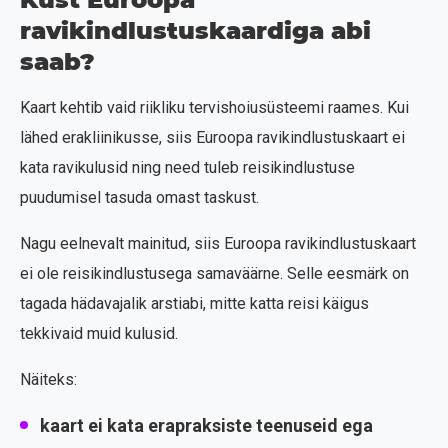
ravikindlustuskaardiga abi
saab?
Kaart kehtib vaid riikliku tervishoiusüsteemi raames. Kui
lähed erakliinikusse, siis Euroopa ravikindlustuskaart ei
kata ravikulusid ning need tuleb reisikindlustuse
puudumisel tasuda omast taskust.
Nagu eelnevalt mainitud, siis Euroopa ravikindlustuskaart
ei ole reisikindlustusega samaväärne. Selle eesmärk on
tagada hädavajalik arstiabi, mitte katta reisi käigus
tekkivaid muid kulusid.
Näiteks:
kaart ei kata
erapraksiste
teenuseid ega