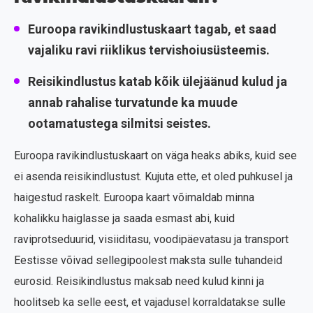
Euroopa ravikindlustuskaart tagab, et saad
vajaliku ravi riiklikus tervishoiusüsteemis.
Reisikindlustus katab kõik ülejäänud kulud ja
annab rahalise turvatunde ka muude
ootamatustega silmitsi seistes.
Euroopa ravikindlustuskaart on väga heaks abiks, kuid see
ei asenda reisikindlustust. Kujuta ette, et oled puhkusel ja
haigestud raskelt. Euroopa kaart võimaldab minna
kohalikku haiglasse ja saada esmast abi, kuid
raviprotseduurid, visiiditasu, voodipäevatasu ja transport
Eestisse võivad sellegipoolest maksta sulle tuhandeid
eurosid. Reisikindlustus maksab need kulud kinni ja
hoolitseb ka selle eest, et vajadusel korraldatakse sulle