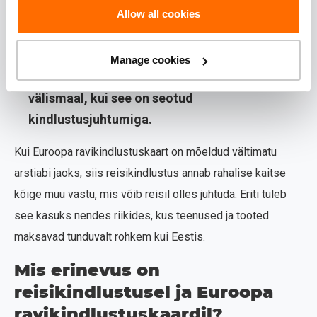
pagasi kadumise või kahjustumisega seotud
Allow all cookies
kulud;
kolmanda osapoolega seotud
Manage cookies
õnnetusjuhtumid ja isegi juriidilise abi
välismaal, kui see on seotud
kindlustusjuhtumiga.
Kui Euroopa ravikindlustuskaart on mõeldud vältimatu
arstiabi jaoks, siis reisikindlustus annab rahalise kaitse
kõige muu vastu, mis võib reisil olles juhtuda. Eriti tuleb
see kasuks nendes riikides, kus teenused ja tooted
maksavad tunduvalt rohkem kui Eestis.
Mis erinevus on
reisikindlustusel ja Euroopa
ravikindlustuskaardil?