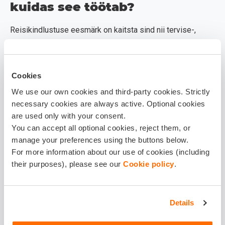
kuidas see töötab?
Reisikindlustuse eesmärk on kaitsta sind nii tervise-,
vara- kui reisiriskide eest, mis võivad tekkida vahetult
enne reisi või selle ajal.
Cookies
Tavaline reisikindlustus katab üldjuhul:
We use our own cookies and third-party cookies. Strictly
necessary cookies are always active. Optional cookies
arstiabi ja haiglaravi kulud (nii riiklikus kui ka
are used only with your consent.
erahaiglas);
You can accept all optional cookies, reject them, or
manage your preferences using the buttons below.
kiirabi kulud;
For more information about our use of cookies (including
their purposes), please see our
Cookie policy
.
meditsiinilise transpordi tagasi Eestisse;
reisi katkemise, tühistamise või
lennu
Details
hilinemisega
seotud kulud;