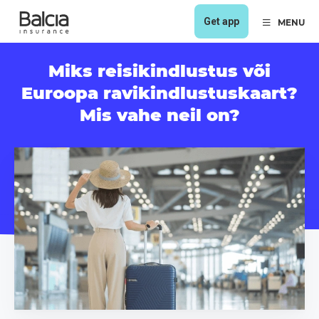
Get app
MENU
Miks reisikindlustus või
Euroopa ravikindlustuskaart?
Mis vahe neil on?