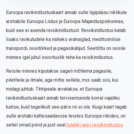
Euroopa ravikindlustuskaart annab sulle ligipääsu riiklikule
arstiabile Euroopa Liidus ja Euroopa Majanduspiirkonnas,
kuid see ei asenda reisikindlustust. Reisikindlustus katab
lisaks ravikuludele ka näiteks erahaiglad, meditsiinilise
transpordi, reisitõrked ja pagasikahjud. Seetõttu on reisile
minnes igal juhul soovituslik teha ka reisikindlustus.
Reisile minnes kiputakse sageli mõtlema pagasile,
piletitele ja ilmale, aga mitte sellele, mis saab siis, kui
midagi juhtub. Tihtipeale arvatakse, et Euroopa
ravikindlustuskaart annab tervisemurede korral vajaliku
kaitse, kuid tegelikult see päris nii ei ole. Kuigi kaart tagab
sulle arstiabi kättesaadavuse teistes Euroopa riikides, on
sellel omad piirid ja just seal
tulebki appi reisikindlustus
.