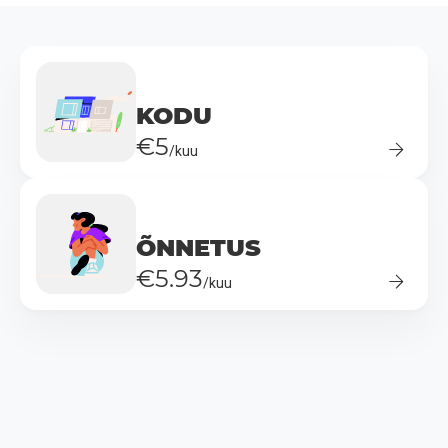
KODU
€5
/kuu
ÕNNETUS
€5.93
/kuu