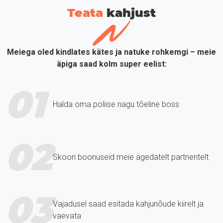
Teata
kahjust
Meiega oled kindlates kätes ja natuke rohkemgi – meie
äpiga saad kolm super eelist:
01
Halda oma poliise nagu tõeline boss
02
Skoori boonuseid meie ägedatelt partneritelt
03
Vajadusel saad esitada kahjunõude kiirelt ja
vaevata