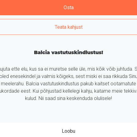
Osta
Teata kahjust
Balcia vastutuskindlustus!
ujuta ette elu, kus sa ei muretse selle üle, mis kõik võib juhtuda. 
oled enesekindel ja valmis kõigeks, sest miski ei saa rikkuda Sin
meelerahu. Balcia vastutuskindlustus pakub kaitset ootamatute
ukordade eest. Kui põhjustad kellelegi kahju, katame meie tekki
kulud. Nii saad sina keskenduda olulisele!
Loobu