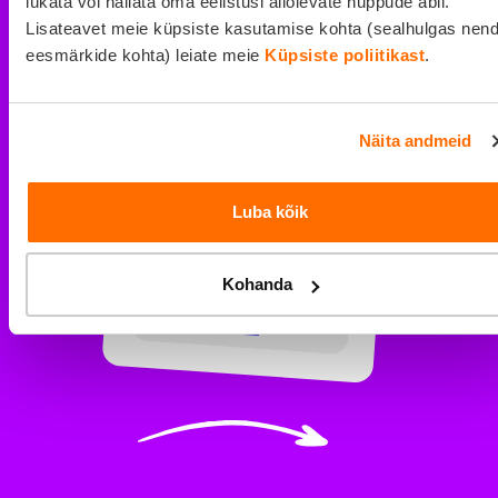
lükata või hallata oma eelistusi allolevate nuppude abil.
Lisateavet meie küpsiste kasutamise kohta (sealhulgas nen
eesmärkide kohta) leiate meie
Küpsiste poliitikast
.
Teistele
inimestele
tekitatud kahjud
Näita andmeid
Luba kõik
Kohanda