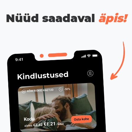
Nüüd saadaval
äpis!