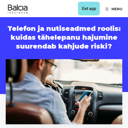
Get app
MENU
Telefon ja nutiseadmed roolis:
kuidas tähelepanu hajumine
suurendab kahjude riski?