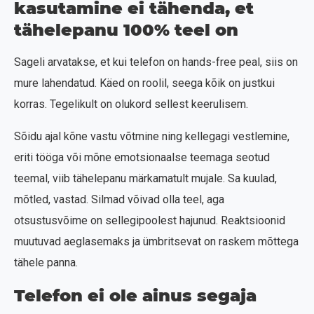
kasutamine ei tähenda, et
tähelepanu 100% teel on
Sageli arvatakse, et kui telefon on hands-free peal, siis on
mure lahendatud. Käed on roolil, seega kõik on justkui
korras. Tegelikult on olukord sellest keerulisem.
Sõidu ajal kõne vastu võtmine ning kellegagi vestlemine,
eriti tööga või mõne emotsionaalse teemaga seotud
teemal, viib tähelepanu märkamatult mujale. Sa kuulad,
mõtled, vastad. Silmad võivad olla teel, aga
otsustusvõime on sellegipoolest hajunud. Reaktsioonid
muutuvad aeglasemaks ja ümbritsevat on raskem mõttega
tähele panna.
Telefon ei ole ainus segaja