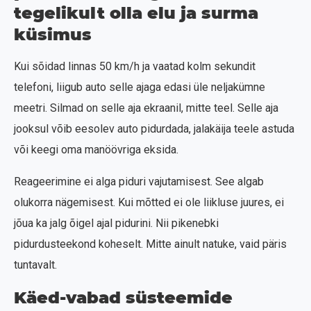
tegelikult olla elu ja surma
küsimus
Kui sõidad linnas 50 km/h ja vaatad kolm sekundit
telefoni, liigub auto selle ajaga edasi üle neljakümne
meetri. Silmad on selle aja ekraanil, mitte teel. Selle aja
jooksul võib eesolev auto pidurdada, jalakäija teele astuda
või keegi oma manöövriga eksida.
Reageerimine ei alga piduri vajutamisest. See algab
olukorra nägemisest. Kui mõtted ei ole liikluse juures, ei
jõua ka jalg õigel ajal pidurini. Nii pikenebki
pidurdusteekond koheselt. Mitte ainult natuke, vaid päris
tuntavalt.
Käed-vabad süsteemide