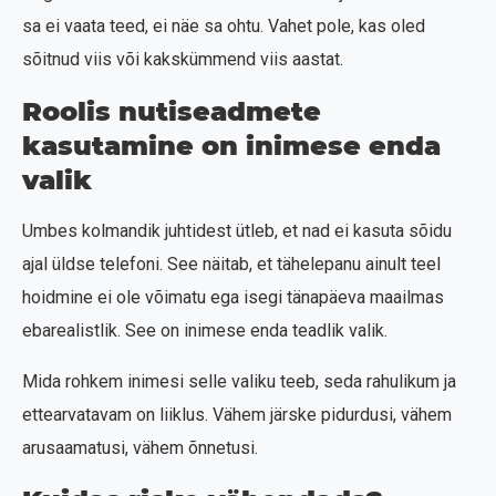
sa ei vaata teed, ei näe sa ohtu. Vahet pole, kas oled
sõitnud viis või kakskümmend viis aastat.
Roolis nutiseadmete
kasutamine on inimese enda
valik
Umbes kolmandik juhtidest ütleb, et nad ei kasuta sõidu
ajal üldse telefoni. See näitab, et tähelepanu ainult teel
hoidmine ei ole võimatu ega isegi tänapäeva maailmas
ebarealistlik. See on inimese enda teadlik valik.
Mida rohkem inimesi selle valiku teeb, seda rahulikum ja
ettearvatavam on liiklus. Vähem järske pidurdusi, vähem
arusaamatusi, vähem õnnetusi.