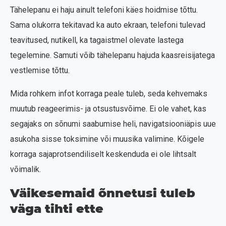
Tähelepanu ei haju ainult telefoni käes hoidmise tõttu.
Sama olukorra tekitavad ka auto ekraan, telefoni tulevad
teavitused, nutikell, ka tagaistmel olevate lastega
tegelemine. Samuti võib tähelepanu hajuda kaasreisijatega
vestlemise tõttu.
Mida rohkem infot korraga peale tuleb, seda kehvemaks
muutub reageerimis- ja otsustusvõime. Ei ole vahet, kas
segajaks on sõnumi saabumise heli, navigatsiooniäpis uue
asukoha sisse toksimine või muusika valimine. Kõigele
korraga sajaprotsendiliselt keskenduda ei ole lihtsalt
võimalik.
Väikesemaid õnnetusi tuleb
väga tihti ette