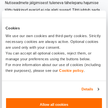
Nutiseadmete jälgimisest tuleneva tähelepanu hajumise
tõttu tekkinud avariid ei ole alati suured. Tihti juhtub seda,
et:
parklas riivatakse teist autot;
Cookies
We use our own cookies and third-party cookies. Strictly
tagurdades ei märgata posti ja sõidetakse
necessary cookies are always active. Optional cookies
sellele otsa;
are used only with your consent.
You can accept all optional cookies, reject them, or
sõidetakse suure hooga madala äärekivi
manage your preferences using the buttons below.
peale, mis teeb autole kahju;
For more information about our use of cookies (including
their purposes), please see our
Cookie policy
.
sõidetakse foori taga teisele autole tagant
sisse.
Details
Sellistes olukordades saavad enamasti kannatada autod.
Mis saab aga siis, kui samasugune "korraks" tähelepanu
Allow all cookies