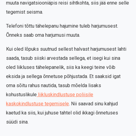
muuta navigatsiooniäpis reisi sihtkohta, siis jää enne selle
tegemist seisma.
Telefoni tõttu tähelepanu hajumine tuleb harjumusest.
Õnneks saab oma harjumusi muuta.
Kui oled lõpuks suutnud sellest halvast harjumusest lahti
saada, tasub siiski arvestada sellega, et isegi kui sina
oled liikluses tähelepanelik, siis ka keegi teine võib
eksida ja sellega õnnetuse põhjustada. Et saaksid igat
oma sõitu rahus nautida, tasub mõelda lisaks
kohustuslikule
liikluskindlustuse poliisile
kaskokindlustuse tegemisele
. Nii saavad sinu kahjud
kaetud ka siis, kui juhuse tahtel olid ikkagi õnnetuses
süüdi sina.