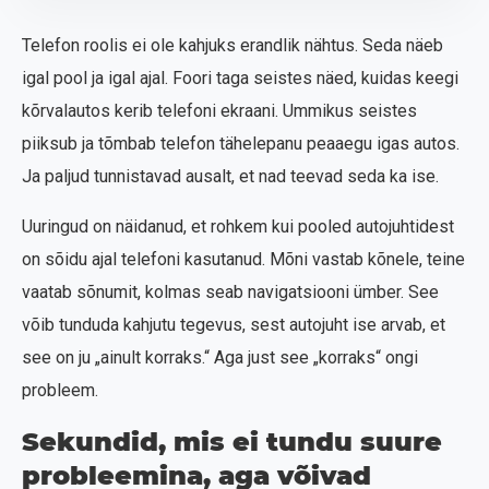
Telefon roolis ei ole kahjuks erandlik nähtus. Seda näeb
igal pool ja igal ajal. Foori taga seistes näed, kuidas keegi
kõrvalautos kerib telefoni ekraani. Ummikus seistes
piiksub ja tõmbab telefon tähelepanu peaaegu igas autos.
Ja paljud tunnistavad ausalt, et nad teevad seda ka ise.
Uuringud on näidanud, et rohkem kui pooled autojuhtidest
on sõidu ajal telefoni kasutanud. Mõni vastab kõnele, teine
vaatab sõnumit, kolmas seab navigatsiooni ümber. See
võib tunduda kahjutu tegevus, sest autojuht ise arvab, et
see on ju „ainult korraks.“ Aga just see „korraks“ ongi
probleem.
Sekundid, mis ei tundu suure
probleemina, aga võivad