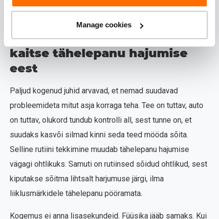
hajumine põhjustab suure õnnetuse? Tagajärjed võivad olla
väga kurvad.
Manage cookies
„Ma olen kogenud juht“ ei
kaitse tähelepanu hajumise
eest
Paljud kogenud juhid arvavad, et nemad suudavad
probleemideta mitut asja korraga teha. Tee on tuttav, auto
on tuttav, olukord tundub kontrolli all, sest tunne on, et
suudaks kasvõi silmad kinni seda teed mööda sõita.
Selline rutiini tekkimine muudab tähelepanu hajumise
vägagi ohtlikuks. Samuti on rutiinsed sõidud ohtlikud, sest
kiputakse sõitma lihtsalt harjumuse järgi, ilma
liiklusmärkidele tähelepanu pööramata.
Kogemus ei anna lisasekundeid. Füüsika jääb samaks. Kui