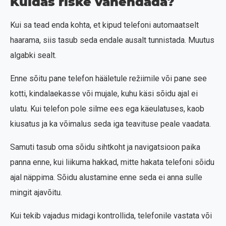
Kuidas riske vähendada?
Kui sa tead enda kohta, et kipud telefoni automaatselt
haarama, siis tasub seda endale ausalt tunnistada. Muutus
algabki sealt.
Enne sõitu pane telefon hääletule režiimile või pane see
kotti, kindalaekasse või mujale, kuhu käsi sõidu ajal ei
ulatu. Kui telefon pole silme ees ega käeulatuses, kaob
kiusatus ja ka võimalus seda iga teavituse peale vaadata.
Samuti tasub oma sõidu sihtkoht ja navigatsioon paika
panna enne, kui liikuma hakkad, mitte hakata telefoni sõidu
ajal näppima. Sõidu alustamine enne seda ei anna sulle
mingit ajavõitu.
Kui tekib vajadus midagi kontrollida, telefonile vastata või