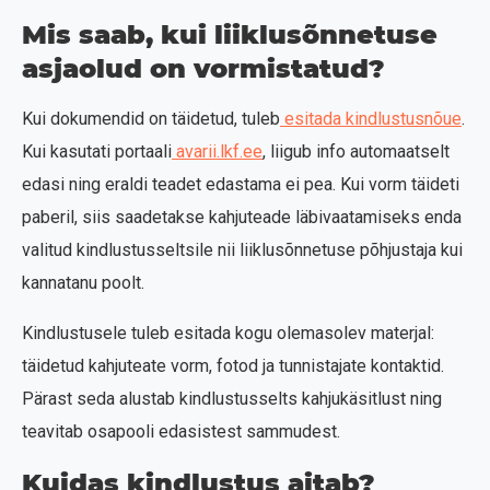
Mis saab, kui liiklusõnnetuse
asjaolud on vormistatud?
Kui dokumendid on täidetud, tuleb
esitada kindlustusnõue
.
Kui kasutati portaali
avarii.lkf.ee
, liigub info automaatselt
edasi ning eraldi teadet edastama ei pea. Kui vorm täideti
paberil, siis saadetakse kahjuteade läbivaatamiseks enda
valitud kindlustusseltsile nii liiklusõnnetuse põhjustaja kui
kannatanu poolt.
Kindlustusele tuleb esitada kogu olemasolev materjal:
täidetud kahjuteate vorm, fotod ja tunnistajate kontaktid.
Pärast seda alustab kindlustusselts kahjukäsitlust ning
teavitab osapooli edasistest sammudest.
Kuidas kindlustus aitab?