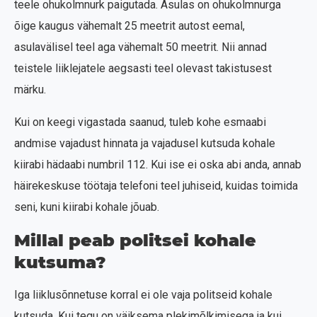
teele ohukolmnurk paigutada. Asulas on ohukolmnurga
õige kaugus vähemalt 25 meetrit autost eemal,
asulavälisel teel aga vähemalt 50 meetrit. Nii annad
teistele liiklejatele aegsasti teel olevast takistusest
märku.
Kui on keegi vigastada saanud, tuleb kohe esmaabi
andmise vajadust hinnata ja vajadusel kutsuda kohale
kiirabi hädaabi numbril 112. Kui ise ei oska abi anda, annab
häirekeskuse töötaja telefoni teel juhiseid, kuidas toimida
seni, kuni kiirabi kohale jõuab.
Millal peab politsei kohale
kutsuma?
Iga liiklusõnnetuse korral ei ole vaja politseid kohale
kutsuda. Kui tegu on väiksema plekimõlkimisega ja kui