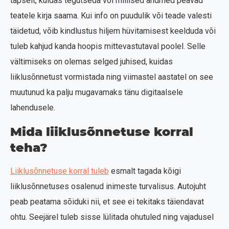
täpselt, kuidas tegutseda või millised andmed peavad
teatele kirja saama. Kui info on puudulik või teade valesti
täidetud, võib kindlustus hiljem hüvitamisest keelduda või
tuleb kahjud kanda hoopis mittevastutaval poolel. Selle
vältimiseks on olemas selged juhised, kuidas
liiklusõnnetust vormistada ning viimastel aastatel on see
muutunud ka palju mugavamaks tänu digitaalsele
lahendusele.
Mida liiklusõnnetuse korral
teha?
Liiklusõnnetuse korral tuleb
esmalt tagada kõigi
liiklusõnnetuses osalenud inimeste turvalisus. Autojuht
peab peatama sõiduki nii, et see ei tekitaks täiendavat
ohtu. Seejärel tuleb sisse lülitada ohutuled ning vajadusel