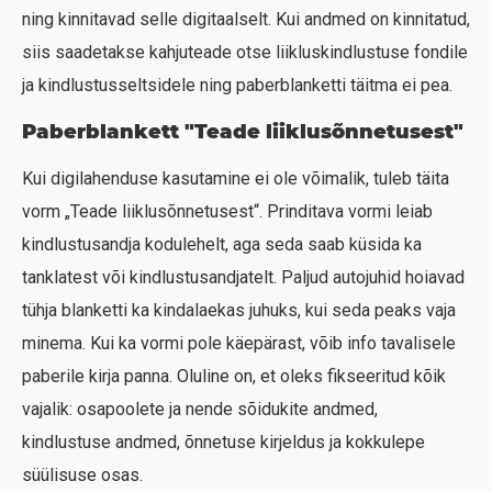
ning kinnitavad selle digitaalselt. Kui andmed on kinnitatud,
siis saadetakse kahjuteade otse liikluskindlustuse fondile
ja kindlustusseltsidele ning paberblanketti täitma ei pea.
Paberblankett "Teade liiklusõnnetusest"
Kui digilahenduse kasutamine ei ole võimalik, tuleb täita
vorm „Teade liiklusõnnetusest“. Prinditava vormi leiab
kindlustusandja kodulehelt, aga seda saab küsida ka
tanklatest või kindlustusandjatelt. Paljud autojuhid hoiavad
tühja blanketti ka kindalaekas juhuks, kui seda peaks vaja
minema. Kui ka vormi pole käepärast, võib info tavalisele
paberile kirja panna. Oluline on, et oleks fikseeritud kõik
vajalik: osapoolete ja nende sõidukite andmed,
kindlustuse andmed, õnnetuse kirjeldus ja kokkulepe
süülisuse osas.