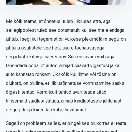
Me kõik teame, et õnnetusi tuleb liikluses ette, aga
sellegipoolest tuleb see ootamatult, kui see meie endaga
juhtub. Isegi kui tegemist on väikese plekimõlkimisega, on
juhtunu osalistele see hetk suure tõenäosusega
segadusttekitav ja närvesööv. Suurem avarii võib aga
tähendada seda, et autos viibijad saavad vigastusi ja ka
auto kannatab rohkem. Ükskõik kui lihtne või tõsine on
olukord, on oluline, et liiklusõnnetuse vormistamine saaks
õigesti tehtud. Korralikult tehtud avariiteade aitab
hilisemaid vaidlusi vältida, annab kindlustusele juhtunust
selge pildi ja kiirendab kahju hüvitamist.
Sageli on probleem selles, et pingelises olukorras ei teata