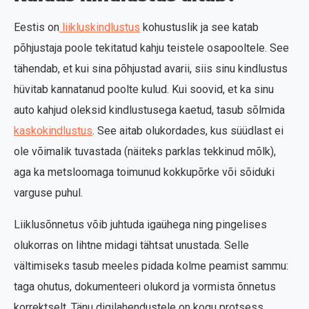
Eestis on
liikluskindlustus
kohustuslik ja see katab
põhjustaja poole tekitatud kahju teistele osapooltele. See
tähendab, et kui sina põhjustad avarii, siis sinu kindlustus
hüvitab kannatanud poolte kulud. Kui soovid, et ka sinu
auto kahjud oleksid kindlustusega kaetud, tasub sõlmida
kaskokindlustus
. See aitab olukordades, kus süüdlast ei
ole võimalik tuvastada (näiteks parklas tekkinud mõlk),
aga ka metsloomaga toimunud kokkupõrke või sõiduki
varguse puhul.
Liiklusõnnetus võib juhtuda igaühega ning pingelises
olukorras on lihtne midagi tähtsat unustada. Selle
vältimiseks tasub meeles pidada kolme peamist sammu:
taga ohutus, dokumenteeri olukord ja vormista õnnetus
korrektselt. Tänu digilahendustele on kogu protsess