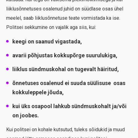
liiklusõnnetuses osalenud juhid on süüdlase osas ühel
meelel, saab liiklusõnnetuse teate vormistada ka ise.
Politsei sekkumine on vajalik aga siis, kui:
keegi on saanud vigastada,
avarii põhjustas kokkupõrge suurulukiga,
liiklus sündmuskohal on tugevalt häiritud,
õnnetuses osalenud ei suuda süülisuse osas
kokkuleppele jõuda,
kui üks osapool lahkub sündmuskohalt ja/või
on joobes.
Kui politsei on kohale kutsutud, tuleks sõidukid ja muud