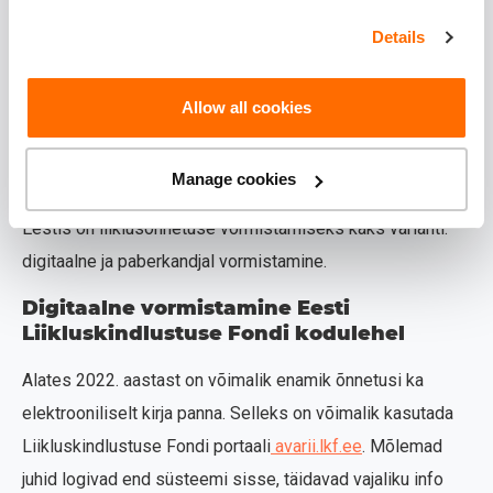
Kui juhtunut nägid pealt tunnistajad, tasub küsida ja kirja
Details
panna nende kontaktid. Ka see info võib hiljem
kindlustusvaidluste puhul väga väärtuslikuks osutuda.
Allow all cookies
Kuidas käib liiklusõnnetuse
vormistamine?
Manage cookies
Eestis on liiklusõnnetuse vormistamiseks kaks varianti:
digitaalne ja paberkandjal vormistamine.
Digitaalne vormistamine Eesti
Liikluskindlustuse Fondi kodulehel
Alates 2022. aastast on võimalik enamik õnnetusi ka
elektrooniliselt kirja panna. Selleks on võimalik kasutada
Liikluskindlustuse Fondi portaali
avarii.lkf.ee
. Mõlemad
juhid logivad end süsteemi sisse, täidavad vajaliku info