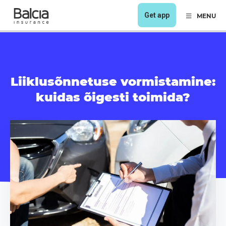
Get app
MENU
Liiklusõnnetuse vormistamine:
kuidas õigesti toimida?