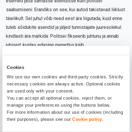
esemed jätta samasse asendisse kuni politsei
saabumiseni. Erandiks on see, kui autod takistavad liiklust
täielikult. Sel juhul võib need eest ära liigutada, kuid enne
tuleb sõidukite asendid ja jäljed tunnistajate juuresolekul
kindlasti ära märkida. Politsei fikseerib juhtunu ja annab
juhised, kuidas edasine menetlus käib.
Olukorra jäädvustamine
Cookies
Kui politseid ei ole vaja sündmuskohale kutsuda, tuleb
We use our own cookies and third-party cookies. Strictly
osapooltel ise kogu olukord võimalikult täpselt
necessary cookies are always active. Optional cookies
dokumenteerida. Siin on kõige kindlam ja lihtsam abimees
are used only with your consent.
You can accept all optional cookies, reject them, or
telefoni kaamera: tee fotosid sõidukite asendist,
manage your preferences using the buttons below.
nähtavatest kahjustustest, teeoludest, liiklusmärkidest ja
For more information about our use of cookies (including
muudest olulistest detailidest. Kui õnnetuses mängisid
their purposes), please see our
Cookie policy
.
rolli ja ilmastiku- ja teeolud, siis märgi ka need üles.